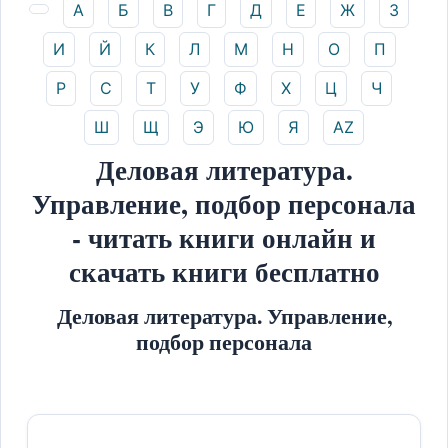
А
Б
В
Г
Д
Е
Ж
З
И
Й
К
Л
М
Н
О
П
Р
С
Т
У
Ф
Х
Ц
Ч
Ш
Щ
Э
Ю
Я
AZ
Деловая литература.
Управление, подбор персонала
- читать книги онлайн и
скачать книги бесплатно
Деловая литература. Управление,
подбор персонала