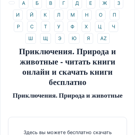
А
Б
В
Г
Д
Е
Ж
З
И
Й
К
Л
М
Н
О
П
Р
С
Т
У
Ф
Х
Ц
Ч
Ш
Щ
Э
Ю
Я
AZ
Приключения. Природа и
животные - читать книги
онлайн и скачать книги
бесплатно
Приключения. Природа и животные
Здесь вы можете бесплатно скачать