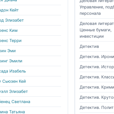
Деловая литерат
Управление, под
ндон Кейт
персонала
рд Элизабет
Деловая литерат
Ценные бумаги,
ренс Ким
инвестиции
ренс Терри
Детектив
рин Эми
Детектив. Ирон
ринг Эмили
Детектив. Исто
сада Изабель
Детектив. Класс
у Сьюзен Кей
Детектив. Крим
уэлл Элизабет
Детектив. Круто
бенец Светлана
Детектив. Поли
нина Татьяна