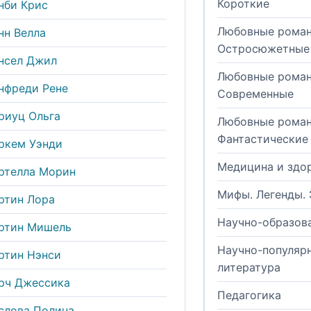
Короткие
нби Крис
Любовные роман
нн Велла
Остросюжетные
нсел Джил
Любовные роман
нфреди Рене
Современные
риуц Ольга
Любовные роман
Фантастические
ркем Уэнди
Медицина и здо
ртелла Морин
Мифы. Легенды. 
ртин Лора
Научно-образов
ртин Мишель
Научно-популяр
ртин Нэнси
литература
рч Джессика
Педагогика
слова Полина