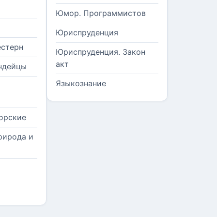
Юмор. Программистов
Юриспруденция
естерн
Юриспруденция. Закон
акт
ндейцы
Языкознание
орские
рирода и