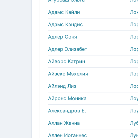
Адамс Кайли
Ло
Адамс Кэндис
Ло
Адлер Соня
Ло
Адлер Элизабет
Ло
Айворс Кэтрин
Ло
Айзекс Мэхелия
Ло
Айлэнд Лиз
Ло
Айронс Моника
Ло
Александров Е.
Ло
Аллан Жанна
Лу
Аллен Иоганнес
Лу