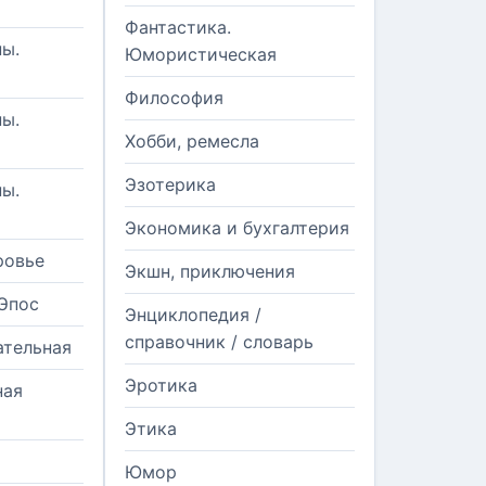
Фантастика.
ы.
Юмористическая
Философия
ы.
Хобби, ремесла
Эзотерика
ы.
Экономика и бухгалтерия
ровье
Экшн, приключения
Эпос
Энциклопедия /
справочник / словарь
ательная
Эротика
ная
Этика
Юмор