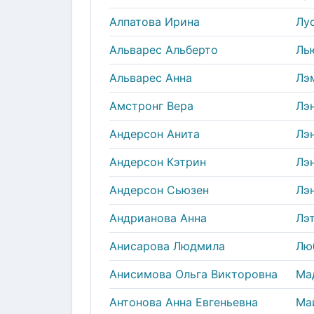
Алпатова Ирина
Лу
Альварес Альберто
Ль
Альварес Анна
Лэ
Амстронг Вера
Лэ
Андерсон Анита
Лэ
Андерсон Кэтрин
Лэ
Андерсон Сьюзен
Лэ
Андрианова Анна
Лэ
Анисарова Людмила
Лю
Анисимова Ольга Викторовна
Ма
Антонова Анна Евгеньевна
Ма