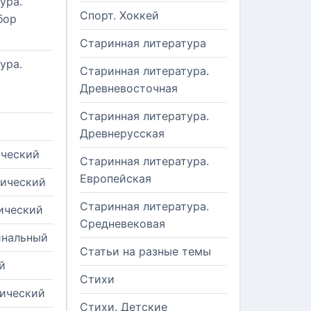
ура.
Спорт. Хоккей
бор
Старинная литература
ура.
Старинная литература.
Древневосточная
Старинная литература.
Древнерусская
ический
Старинная литература.
Европейская
рический
Старинная литература.
ический
Средневековая
инальный
Статьи на разные темы
й
Стихи
тический
Стихи. Детские