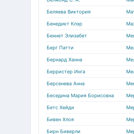
Беляева Виктория
Ма
Бенедикт Клэр
Ма
Беннет Элизабет
Ме
Берг Патти
Ме
Бернард Ханна
Ме
Берристер Инга
Ме
Берсенева Анна
Ме
Беседина Мария Борисовна
Ме
Бетс Хейди
Ме
Бивен Хлоя
Ме
Бирн Биверли
Ме