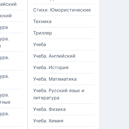
цейский
Стихи. Юмористические
нский
Техника
ура
Триллер
ура.
Учеба
я
Учеба. Английский
ура.
Учеба. История
ура.
Учеба. Математика
Учеба. Русский язык и
ура.
литература
тные
Учеба. Физика
ура.
Учеба. Химия