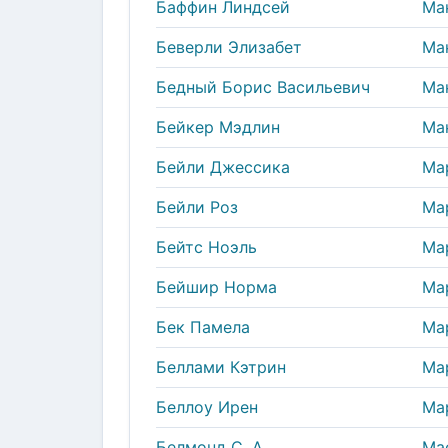
Баффин Линдсей
Ма
Беверли Элизабет
Ма
Бедный Борис Васильевич
Ма
Бейкер Мэдлин
Ма
Бейли Джессика
Ма
Бейли Роз
Ма
Бейтс Ноэль
Ма
Бейшир Норма
Ма
Бек Памела
Ма
Беллами Кэтрин
Ма
Беллоу Ирен
Ма
Белмонд С. А.
Ма