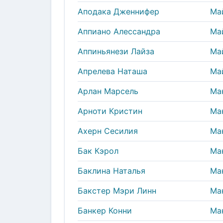
Аподака Дженнифер
Ма
Аппиано Алессандра
Ма
Аппиньянези Лайза
Ма
Апрелева Наташа
Ма
Арлан Марсель
Ма
Арноти Кристин
Ма
Ахерн Сесилия
Ма
Бак Кэрол
Ма
Баклина Наталья
Ма
Бакстер Мэри Линн
Ма
Банкер Конни
Ма