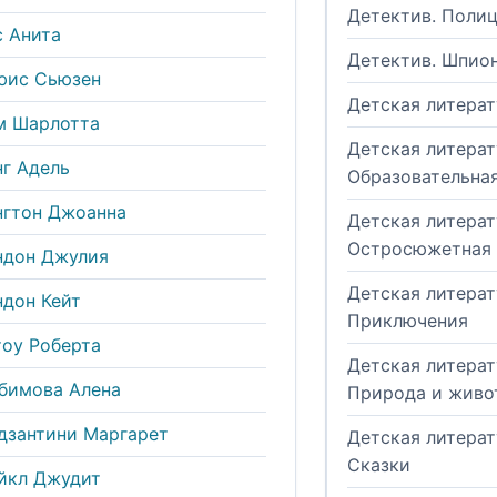
Детектив. Поли
с Анита
Детектив. Шпио
юис Сьюзен
Детская литерат
м Шаpлотта
Детская литерат
нг Адель
Образовательна
нгтон Джоанна
Детская литерат
Остросюжетная
ндон Джулия
Детская литерат
ндон Кейт
Приключения
тоу Роберта
Детская литерат
бимова Алена
Природа и живо
дзантини Маргарет
Детская литерат
Сказки
йкл Джудит