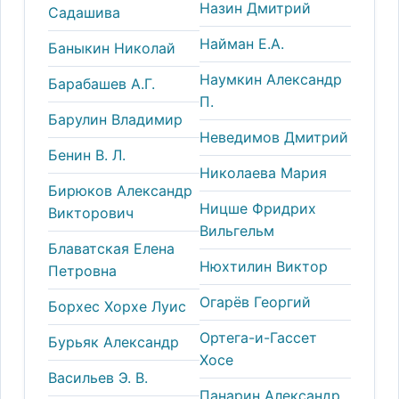
Назин Дмитрий
Садашива
Найман Е.А.
Баныкин Николай
Наумкин Александр
Барабашев А.Г.
П.
Барулин Владимир
Неведимов Дмитрий
Бенин В. Л.
Николаева Мария
Бирюков Александр
Ницше Фридрих
Викторович
Вильгельм
Блаватская Елена
Нюхтилин Виктор
Петровна
Огарёв Георгий
Борхес Хорхе Луис
Ортега-и-Гассет
Бурьяк Александр
Хосе
Васильев Э. В.
Панарин Александр