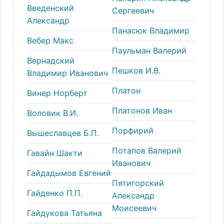
Введенский
Сергеевич
Александp
Панасюк Владимир
Вебер Макс
Паульман Валерий
Вернадский
Пешков И.В.
Владимир Иванович
Платон
Винер Норберт
Платонов Иван
Воловик В.И.
Порфирий
Вышеславцев Б.П.
Потапов Валерий
Гавайн Шакти
Иванович
Гайдадымов Евгений
Пятигорский
Гайденко П.П.
Александр
Моисеевич
Гайдукова Татьяна