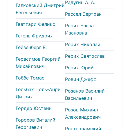
Радугин А. А.
Галковский Дмитрий
Евгеньевич
Рассел Бертран
Гваттари Феликс
Рерих Елена
Ивановна
Гегель Фридрих
Рерих Николай
Гейзенберг В.
Рерих Святослав
Герасимов Георгий
Михайлович
Рерих Юрий
Гоббс Томас
Ровин Джефф
Гольбах Поль-Анри
Розанов Василий
Дитрих
Васильевич
Гордер Юстейн
Розов Михаил
Александрович
Горохов Виталий
Георгиевич
Роттердамский