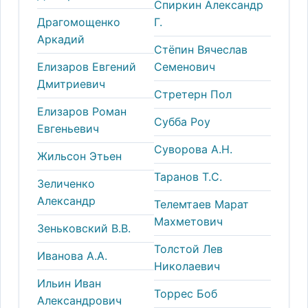
Спиркин Александр
Драгомощенко
Г.
Аркадий
Стёпин Вячеслав
Елизаров Евгений
Семенович
Дмитриевич
Стретерн Пол
Елизаров Роман
Субба Роу
Евгеньевич
Суворова А.Н.
Жильсон Этьен
Таранов Т.С.
Зеличенко
Александр
Телемтаев Марат
Махметович
Зеньковский В.В.
Толстой Лев
Иванова А.А.
Николаевич
Ильин Иван
Торрес Боб
Александрович