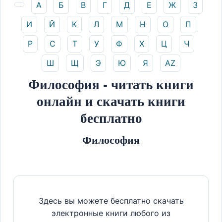
А
Б
В
Г
Д
Е
Ж
З
И
Й
К
Л
М
Н
О
П
Р
С
Т
У
Ф
Х
Ц
Ч
Ш
Щ
Э
Ю
Я
AZ
Философия - читать книги
онлайн и скачать книги
бесплатно
Философия
Здесь вы можете бесплатно скачать
электронные книги любого из