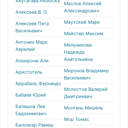
Акутагава Рюноскэ
Маслов Алексей
Александрович
Алексеев В. О.
Маутский Марк
Алексеев Петр
Васильевич
Мейстер Максим
Антонин Марк
Мельникова
Аврелий
Надежда
Анатольевна
Апшерони Али
Миронов Владимир
Аристотель
Васильевич
Аррабаль Фернандо
Молостов Валерий
Бабаев Юрий
Дмитриевич
Балашов Лев
Монтень Мишель
Евдокимович
Мор Томас
Балсекар Рамеш