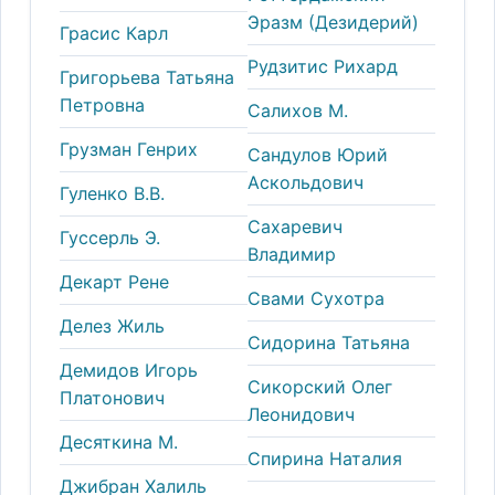
Эразм (Дезидерий)
Грасис Карл
Рудзитис Рихард
Григорьева Татьяна
Петровна
Салихов М.
Грузман Генрих
Сандулов Юрий
Аскольдович
Гуленко В.В.
Сахаревич
Гуссерль Э.
Владимир
Декарт Рене
Свами Сухотра
Делез Жиль
Сидорина Татьяна
Демидов Игорь
Сикорский Олег
Платонович
Леонидович
Десяткина М.
Спирина Наталия
Джибран Халиль