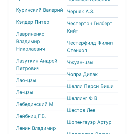
Куринский Валерий
Черняк А.З.
Кэлдер Питер
Честертон Гилберт
Кийт
Лавриненко
Владимир
Честерфилд Филип
Николаевич
Стенхоп
Лазуткин Андрей
Чжуан-цзы
Петрович
Чопра Дипак
Лао-цзы
Шелли Перси Биши
Ле-цзы
Шеллинг Ф В
Лебединский М
Шестов Лев
Лейбниц Г.В.
Шопенгауэр Артур
Ленин Владимир
Шредингер Эрвин