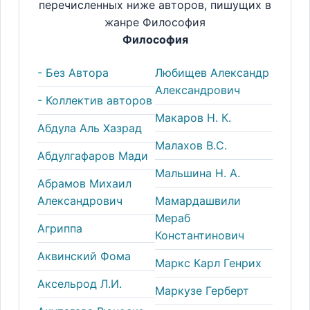
перечисленных ниже авторов, пишущих в
жанре Философия
Философия
- Без Автора
Любищев Александр
Александрович
- Коллектив авторов
Макаров Н. К.
Абдула Аль Хазрад
Малахов В.С.
Абдулгафаров Мади
Мальшина Н. А.
Абрамов Михаил
Александрович
Мамардашвили
Мераб
Агриппа
Константинович
Аквинский Фома
Маркс Карл Генрих
Аксельрод Л.И.
Маркузе Герберт