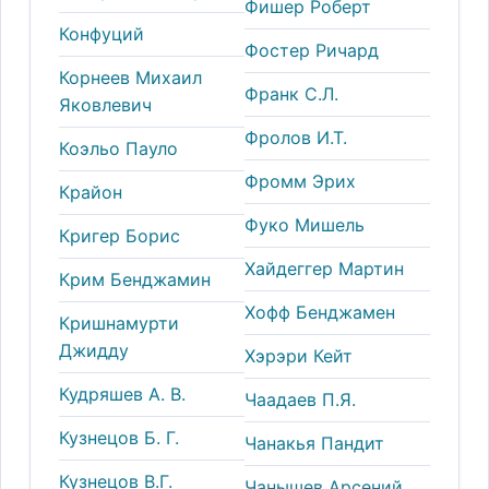
Фишер Роберт
Конфуций
Фостер Ричард
Корнеев Михаил
Франк С.Л.
Яковлевич
Фролов И.Т.
Коэльо Пауло
Фромм Эрих
Крайон
Фуко Мишель
Кригер Борис
Хайдеггер Мартин
Крим Бенджамин
Хофф Бенджамен
Кришнамурти
Джидду
Хэрэри Кейт
Кудряшев А. В.
Чаадаев П.Я.
Кузнецов Б. Г.
Чанакья Пандит
Кузнецов В.Г.
Чанышев Арсений