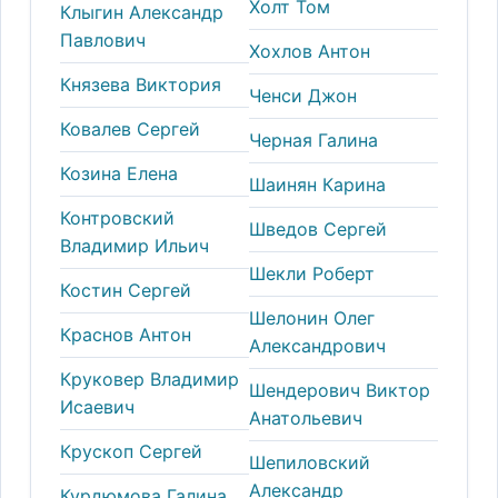
Холт Том
Клыгин Александр
Павлович
Хохлов Антон
Князева Виктория
Ченси Джон
Ковалев Сергей
Черная Галина
Козина Елена
Шаинян Карина
Контровский
Шведов Сергей
Владимир Ильич
Шекли Роберт
Костин Сергей
Шелонин Олег
Краснов Антон
Александрович
Круковер Владимир
Шендерович Виктор
Исаевич
Анатольевич
Крускоп Сергей
Шепиловский
Александр
Курдюмова Галина