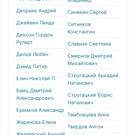
Дворник Андрей
Синякин Сергей
Джейвин Линда
Ситников
Константин
Диксон Гордон
Руперт
Славная Светлана
Дилов Любен
Смирнов Дмитрий
Михайлович
Дэвид Питер
Стругацкий Аркадий
Елин Николай Л.
Натанович
Емец Дмитрий
Стругацкий Борис
Александрович
Натанович
Ермаков Александр
Тамбовцева Анна
Жаринова Елена
Твердов Антон
Жвалевский Андрей