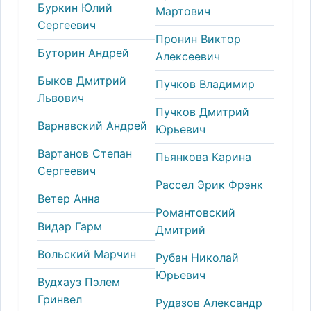
Буркин Юлий
Мартович
Сергеевич
Пронин Виктор
Буторин Андрей
Алексеевич
Быков Дмитрий
Пучков Владимир
Львович
Пучков Дмитрий
Варнавский Андрей
Юрьевич
Вартанов Степан
Пьянкова Карина
Сергеевич
Рассел Эрик Фрэнк
Ветер Анна
Романтовский
Видар Гарм
Дмитрий
Вольский Марчин
Рубан Николай
Юрьевич
Вудхауз Пэлем
Гринвел
Рудазов Александр