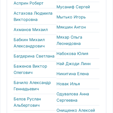
Асприн Роберт
Мусаниф Сергей
Астахова Людмила
Мытько Игорь
Викторовна
Мякшин Антон
Ахманов Михаил
Мяхар Ольга
Бабкин Михаил
Леонидовна
Александрович
Набокова Юлия
Багдерина Светлана
Най Джоди Линн
Баженов Виктор
Олегович
Никитина Елена
Бачило Александр
Новак Илья
Геннадьевич
Одувалова Анна
Белов Руслан
Сергеевна
Альбертович
Онищенко Алексей