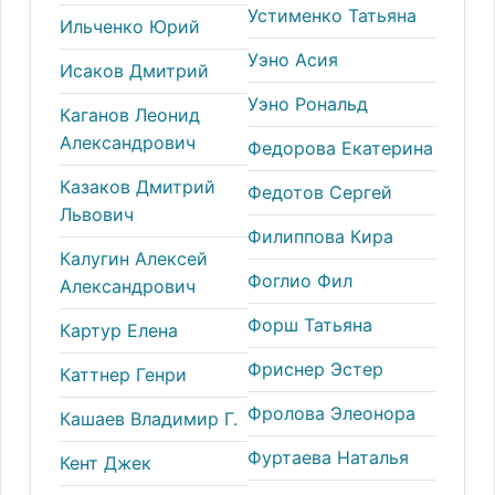
Устименко Татьяна
Ильченко Юрий
Уэно Асия
Исаков Дмитрий
Уэно Рональд
Каганов Леонид
Александрович
Федорова Екатерина
Казаков Дмитрий
Федотов Сергей
Львович
Филиппова Кира
Калугин Алексей
Фоглио Фил
Александрович
Форш Татьяна
Картур Елена
Фриснер Эстер
Каттнер Генри
Фролова Элеонора
Кашаев Владимир Г.
Фуртаева Наталья
Кент Джек