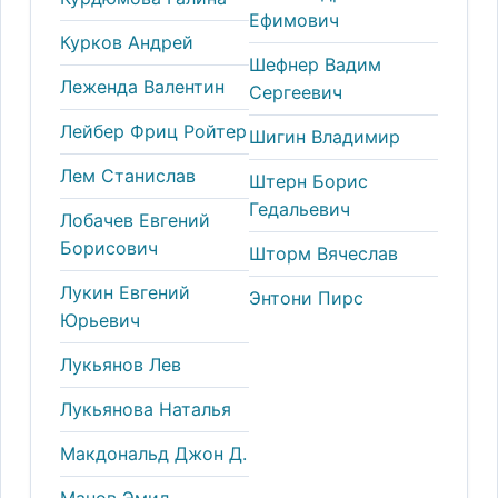
Ефимович
Курков Андрей
Шефнер Вадим
Леженда Валентин
Сергеевич
Лейбер Фриц Ройтер
Шигин Владимир
Лем Станислав
Штерн Борис
Гедальевич
Лобачев Евгений
Борисович
Шторм Вячеслав
Лукин Евгений
Энтони Пирс
Юрьевич
Лукьянов Лев
Лукьянова Наталья
Макдональд Джон Д.
Манов Эмил