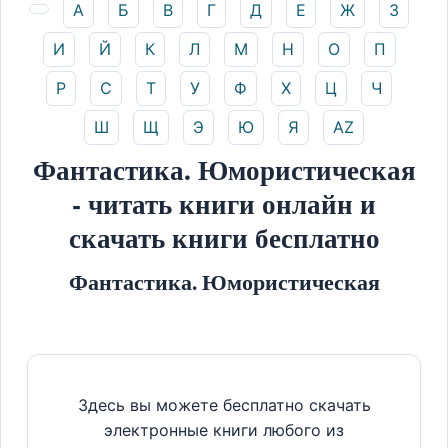
А
Б
В
Г
Д
Е
Ж
З
И
Й
К
Л
М
Н
О
П
Р
С
Т
У
Ф
Х
Ц
Ч
Ш
Щ
Э
Ю
Я
AZ
Фантастика. Юмористическая
- читать книги онлайн и
скачать книги бесплатно
Фантастика. Юмористическая
Здесь вы можете бесплатно скачать
электронные книги любого из