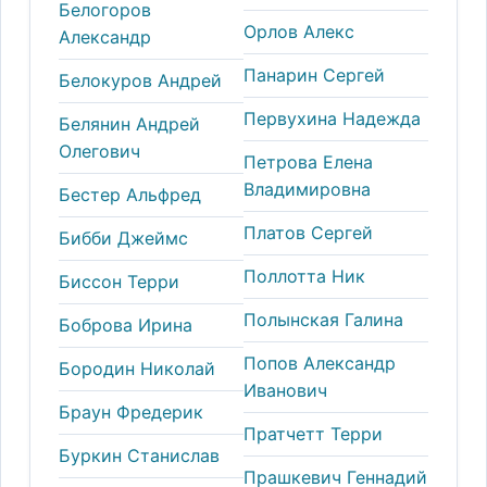
Белогоров
Орлов Алекс
Александр
Панарин Сергей
Белокуров Андрей
Первухина Надежда
Белянин Андрей
Олегович
Петрова Елена
Владимировна
Бестер Альфред
Платов Сергей
Бибби Джеймс
Поллотта Ник
Биссон Терри
Полынская Галина
Боброва Ирина
Попов Александр
Бородин Николай
Иванович
Браун Фредерик
Пратчетт Терри
Буркин Станислав
Прашкевич Геннадий