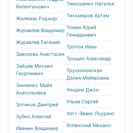
Тимошенко Наталья
Валентинович
Тихомиров Артем
Желязны Роджер
Томин Юрий
Журавлев Владимир
Геннадьевич
Журавлев Евгений
Тропов Иван
Завозова Анастасия
Трошин Александр
Зайцев Михаил
Трускиновская
Георгиевич
Далия Мейеровна
Зинченко Майя
Уиндем Джон
Анатольевна
Ульев Сергей
Зотиков Дмитрий
Уотт-Эванс Лоуренс
Зубко Алексей
Успенский Михаил
Ивенин Владимир