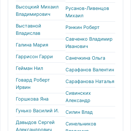
Высоцкий Михаил
Русанов-Ливенцов
Владимирович
Михаил
Выставной
Рэнкин Роберт
Владислав
Савченко Владимир
Галина Мария
Иванович
Гаррисон Гарри
Санечкина Ольга
Гейман Нил
Сарафанов Валентин
Говард Роберт
Сарафанова Наталья
Ирвин
Сивинских
Горшкова Яна
Александр
Гунько Василий И.
Силин Влад
Давыдов Сергей
Синельников
Александрович
Владимир