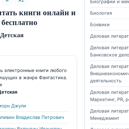
Я
AZ
Биографии и ме
итать книги онлайн и
Биология
 бесплатно
Боевики
 Детская
Деловая литера
Деловая литерат
Банковское дел
Деловая литерат
ть электронные книги любого
Внешнеэкономич
пишущих в жанре Фантастика.
деятельность
я
Детская
Деловая литерат
Маркетинг, PR, 
морн Джули
Деловая литерат
апивин Владислав Петрович
Менеджмент
ижевич Валентин Иванович