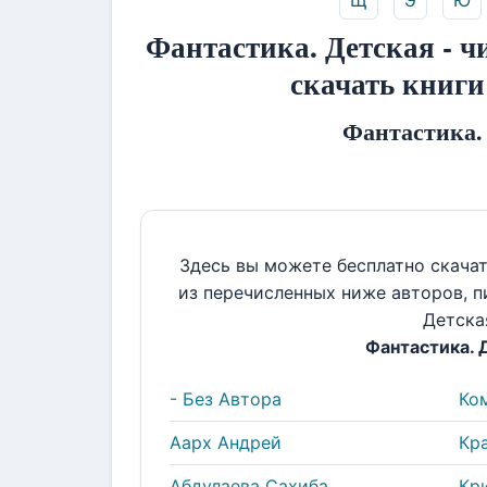
Щ
Э
Ю
Фантастика. Детская - ч
скачать книги
Фантастика.
Здесь вы можете бесплатно скача
из перечисленных ниже авторов, 
Детска
Фантастика. 
- Без Автора
Ко
Аарх Андрей
Кр
Абдулаева Сахиба
Кр