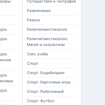
муары
Путешествия и география
Развлечения
Разное
тура
Религия/мистика/нло
ура.
Религия/мистика/нло.
о
Магия и оккультизм
ура.
Секс учеба
еская
Спорт
Спорт. Бодибилдинг
ура.
реклама
Спорт. Карточные игры
ура.
Спорт. Рыболовный
Спорт. Футбол