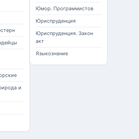
Юмор. Программистов
Юриспруденция
естерн
Юриспруденция. Закон
акт
ндейцы
Языкознание
орские
рирода и