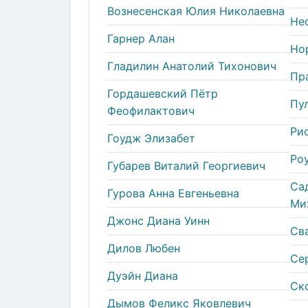
Вознесенская Юлия Николаевна
Не
Гарнер Алан
Но
Гладилин Анатолий Тихонович
Пр
Гордашевский Пётр
Пу
Феофилактович
Ри
Гоудж Элизабет
Ро
Губарев Виталий Георгиевич
Са
Гурова Анна Евгеньевна
Ми
Джонс Диана Уинн
Св
Дилов Любен
Се
Дуэйн Диана
Ск
Дымов Феликс Яковлевич