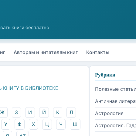
иг
Авторам и читателям книг
Контакты
Рубрики
Ь КНИГУ В БИБЛИОТЕКЕ
Полезные стать
Античная литера
Ж
З
И
Й
К
Л
Астрология
У
Ф
Х
Ц
Ч
Ш
Астрология. Гад