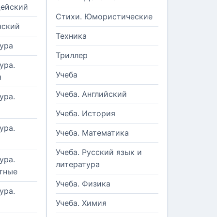
цейский
Стихи. Юмористические
нский
Техника
ура
Триллер
ура.
Учеба
я
Учеба. Английский
ура.
Учеба. История
ура.
Учеба. Математика
Учеба. Русский язык и
ура.
литература
тные
Учеба. Физика
ура.
Учеба. Химия