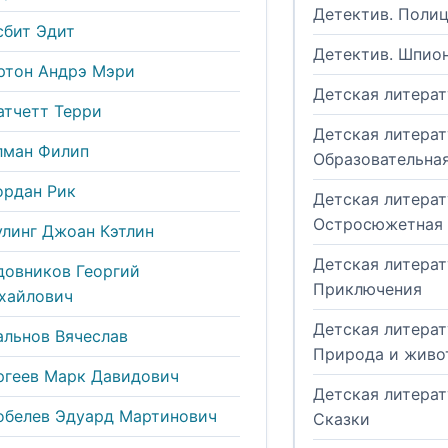
Детектив. Поли
сбит Эдит
Детектив. Шпио
ртон Андрэ Мэри
Детская литерат
атчетт Терри
Детская литерат
лман Филип
Образовательна
ордан Рик
Детская литерат
Остросюжетная
улинг Джоан Кэтлин
Детская литерат
довников Георгий
Приключения
хайлович
Детская литерат
альнов Вячеслав
Природа и живо
ргеев Марк Давидович
Детская литерат
обелев Эдуард Мартинович
Сказки