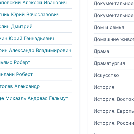
аповский Алексей Иванович
Документальное
тник Юрий Вячеславович
Документальное
слин Дмитрий
Дом и семья
мин Юрий Геннадьевич
Домашние живо
рин Александр Владимирович
Драма
льямс Роберт
Драматургия
йнлайн Роберт
Искусство
голев Александр
История
де Михаэль Андреас Гельмут
История. Восток
История. Европ
История. Росси