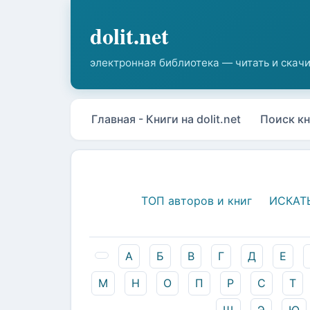
Главная - Книги на dolit.net
Поиск кн
ТОП авторов и книг
ИСКАТ
А
Б
В
Г
Д
Е
М
Н
О
П
Р
С
Т