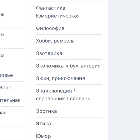
Фантастика.
ы.
Юмористическая
Философия
ы.
Хобби, ремесла
Эзотерика
ы.
Экономика и бухгалтерия
ровье
Экшн, приключения
Эпос
Энциклопедия /
справочник / словарь
ательная
Эротика
ная
Этика
Юмор