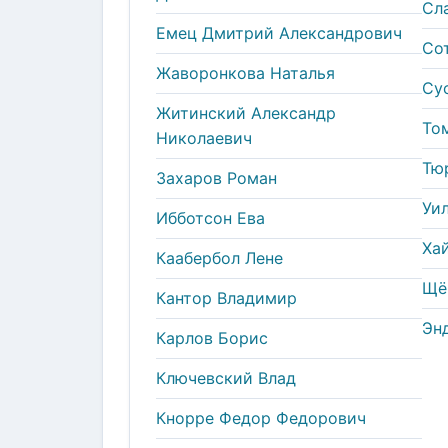
Сл
Емец Дмитрий Александрович
Со
Жаворонкова Наталья
Су
Житинский Александр
То
Николаевич
Тю
Захаров Роман
Уи
Ибботсон Ева
Ха
Каабербол Лене
Щё
Кантор Владимир
Эн
Карлов Борис
Ключевский Влад
Кнорре Федор Федорович