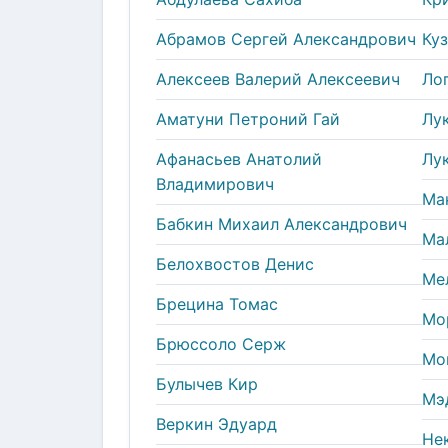
Абрамов Сергей Александрович
Ку
Алексеев Валерий Алексеевич
Ло
Аматуни Петроний Гай
Лу
Афанасьев Анатолий
Лу
Владимирович
Ма
Бабкин Михаил Александрович
Ма
Белохвостов Денис
Ме
Брецина Томас
Мо
Брюссоло Серж
Мо
Булычев Кир
Мэ
Веркин Эдуард
Не