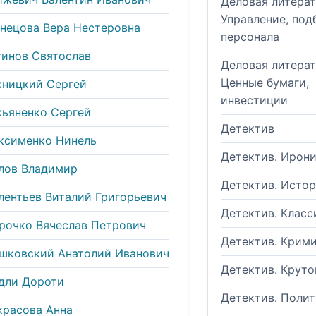
Деловая литерат
Управление, под
знецова Вера Нестеровна
персонала
гинов Святослав
Деловая литерат
Ценные бумаги,
кницкий Сергей
инвестиции
кьяненко Сергей
Детектив
ксименко Нинель
Детектив. Ирон
лов Владимир
Детектив. Исто
лентьев Виталий Григорьевич
Детектив. Класс
рочко Вячеслав Петрович
Детектив. Крим
шковский Анатолий Иванович
Детектив. Круто
дли Дороти
Детектив. Поли
красова Анна