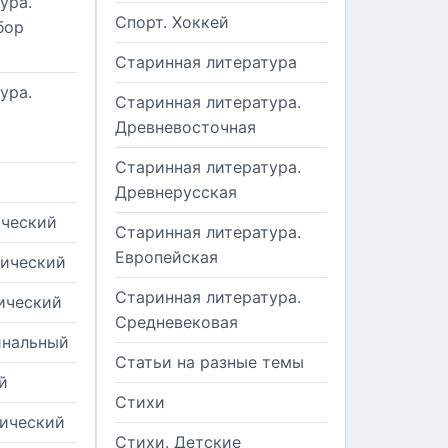
ура.
Спорт. Хоккей
бор
Старинная литература
ура.
Старинная литература.
Древневосточная
Старинная литература.
Древнерусская
ический
Старинная литература.
Европейская
рический
Старинная литература.
ический
Средневековая
инальный
Статьи на разные темы
й
Стихи
тический
Стихи. Детские