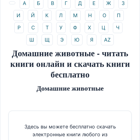
А
Б
В
Г
Д
Е
Ж
З
И
Й
К
Л
М
Н
О
П
Р
С
Т
У
Ф
Х
Ц
Ч
Ш
Щ
Э
Ю
Я
AZ
Домашние животные - читать
книги онлайн и скачать книги
бесплатно
Домашние животные
Здесь вы можете бесплатно скачать
электронные книги любого из