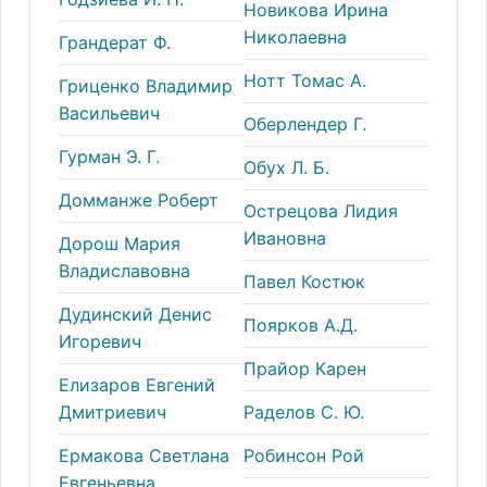
Новикова Ирина
Николаевна
Грандерат Ф.
Нотт Томас А.
Гриценко Владимир
Васильевич
Оберлендер Г.
Гурман Э. Г.
Обух Л. Б.
Домманже Роберт
Острецова Лидия
Ивановна
Дорош Мария
Владиславовна
Павел Костюк
Дудинский Денис
Поярков А.Д.
Игоревич
Прайор Карен
Елизаров Евгений
Дмитриевич
Раделов С. Ю.
Ермакова Светлана
Робинсон Рой
Евгеньевна