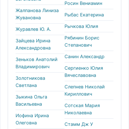
Росин Вениамин
Жалпанова Линиза
Рыбас Екатерина
Жувановна
Рычкова Юлия
Журавлев Ю. А.
Рябинин Борис
Зайцева Ирина
Степанович
Александровна
Санин Александр
Зеньков Анатолий
Владимирович
Сергиенко Юлия
Вячеславовна
Золотникова
Светлана
Слепнев Николай
Кириллович
Зыкина Ольга
Васильевна
Сотская Мария
Николаевна
Иофина Ирина
Олеговна
Стамм Дж У