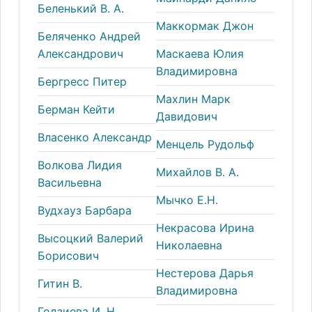
Беленький В. А.
Маккормак Джон
Беляченко Андрей
Александрович
Маскаева Юлия
Владимировна
Бергресс Питер
Махлин Марк
Берман Кейти
Давидович
Власенко Александр
Менцель Рудольф
Волкова Лидия
Михайлов В. А.
Васильевна
Мычко Е.Н.
Вудхауз Барбара
Некрасова Ирина
Высоцкий Валерий
Николаевна
Борисович
Нестерова Дарья
Гитин В.
Владимировна
Годзиева И. Н.