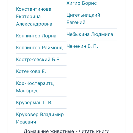
Хигир Борис
Константинова
Цигельницкий
Екатерина
Евгений
Александровна
Чебыкина Людмила
Коппингер Лорна
Чеченин В. П.
Коппингер Раймонд
Костржевский Б.Е.
Котенкова Е.
Кох-Костерзитц
Манфред
Крузерман Г. В.
Круковер Владимир
Исаевич
Домашние животные - читать книги