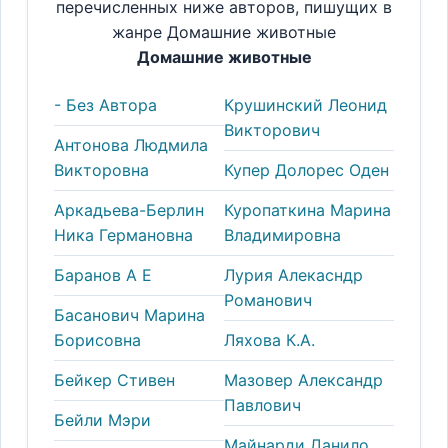
перечисленных ниже авторов, пишущих в
жанре Домашние животные
Домашние животные
- Без Автора
Крушинский Леонид
Викторович
Антонова Людмила
Викторовна
Купер Долорес Оден
Аркадьева-Берлин
Куропаткина Марина
Ника Германовна
Владимировна
Баранов А Е
Лурия Алекасндр
Романович
Басанович Марина
Борисовна
Ляхова К.А.
Бейкер Стивен
Мазовер Александр
Павлович
Бейли Мэри
Майнарди Данило