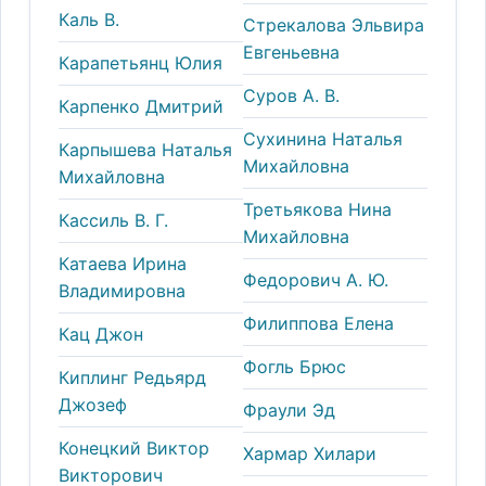
Каль В.
Стрекалова Эльвира
Евгеньевна
Карапетьянц Юлия
Суров А. В.
Карпенко Дмитрий
Сухинина Наталья
Карпышева Наталья
Михайловна
Михайловна
Третьякова Нина
Кассиль В. Г.
Михайловна
Катаева Ирина
Федорович А. Ю.
Владимировна
Филиппова Елена
Кац Джон
Фогль Брюс
Киплинг Редьярд
Джозеф
Фраули Эд
Конецкий Виктор
Хармар Хилари
Викторович