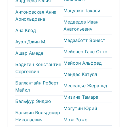
Андреева Юлия
Мацуока Такаси
Антоновская Анна
Арнольдовна
Медведев Иван
Анатольевич
Анэ Клод
Медзаботт Эрнест
Ауэл Джин М.
Мейснер Ганс Отто
Ашар Амеде
Мейсон Альфред
Бадигин Константин
Сергеевич
Мендес Катулл
Баллантайн Роберт
Мессадье Жеральд
Майкл
Мизина Тамара
Бальфур Эндрю
Могутин Юрий
Балязин Вольдемар
Николаевич
Мож Роже