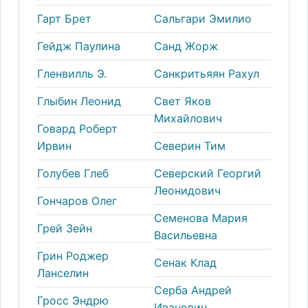
Гарт Брет
Сальгари Эмилио
Гейдж Паулина
Санд Жорж
Гленвилль Э.
Санкритьяян Рахул
Глыбин Леонид
Свет Яков
Михайлович
Говард Роберт
Ирвин
Северин Тим
Голубев Глеб
Северский Георгий
Леонидович
Гончаров Олег
Семенова Мария
Грей Зейн
Васильевна
Грин Роджер
Сенак Клад
Ланселин
Серба Андрей
Гросс Эндрю
Иванович