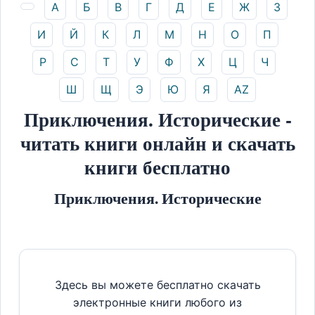
А
Б
В
Г
Д
Е
Ж
З
И
Й
К
Л
М
Н
О
П
Р
С
Т
У
Ф
Х
Ц
Ч
Ш
Щ
Э
Ю
Я
AZ
Приключения. Исторические -
читать книги онлайн и скачать
книги бесплатно
Приключения. Исторические
Здесь вы можете бесплатно скачать
электронные книги любого из