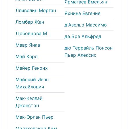
Ярмагаев Емельян
Лливелин Морган
Яхнина Евгения
Ломбар Жан
д'Азельо Массимо
Любовцова М
де Бре Альфред
Мавр Янка
дю Террайль Понсон
Пьер Алексис
Май Карл
Майер Генрих
Майский Иван
Михайлович
Мак-Кэллэй
Джонстон
Мак-Орлан Пьер
Малаховский Ким