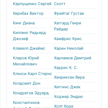
Карпущенко Сергей
Скотт
Кернбах Виктор
Фрейтаг Густав
Кинг Диана
Хаггард Генри
Райдер
Киплинг Редьярд
Джозеф
Хамфрис Крис
Клавелл Джеймс
Харин Николай
Кларов Юрий
Харламов Дмитрий
Михайлович
Харрис К. С.
Клэнси Карл Стернс
Хенриксен Вера
Колдсмит Дон
Хиггинс Джек
Кондратов Эдуард
Ходжер Эндрю
Константинов
Холт Коре