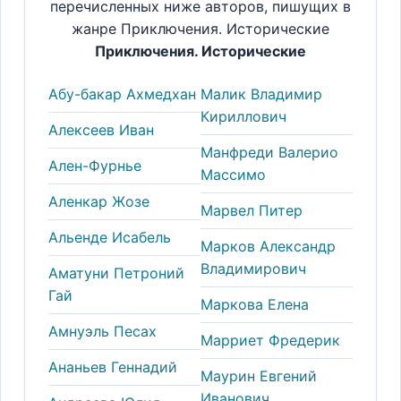
перечисленных ниже авторов, пишущих в
жанре Приключения. Исторические
Приключения. Исторические
Абу-бакар Ахмедхан
Малик Владимир
Кириллович
Алексеев Иван
Манфреди Валерио
Ален-Фурнье
Массимо
Аленкар Жозе
Марвел Питер
Альенде Исабель
Марков Александр
Владимирович
Аматуни Петроний
Гай
Маркова Елена
Амнуэль Песах
Марриет Фредерик
Ананьев Геннадий
Маурин Евгений
Иванович