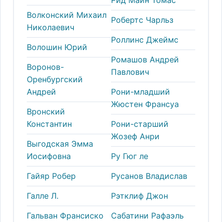
Волконский Михаил
Робертс Чарльз
Николаевич
Роллинс Джеймс
Волошин Юрий
Ромашов Андрей
Воронов-
Павлович
Оренбургский
Андрей
Рони-младший
Жюстен Франсуа
Вронский
Константин
Рони-старший
Жозеф Анри
Выгодская Эмма
Иосифовна
Ру Гюг ле
Гайяр Робер
Русанов Владислав
Галле Л.
Рэтклиф Джон
Гальван Франсиско
Сабатини Рафаэль