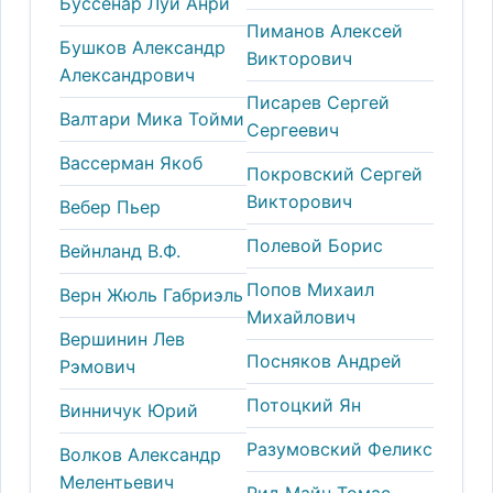
Буссенар Луи Анри
Пиманов Алексей
Бушков Александр
Викторович
Александрович
Писарев Сергей
Валтари Мика Тойми
Сергеевич
Вассерман Якоб
Покровский Сергей
Викторович
Вебер Пьер
Полевой Борис
Вейнланд В.Ф.
Попов Михаил
Верн Жюль Габриэль
Михайлович
Вершинин Лев
Посняков Андрей
Рэмович
Потоцкий Ян
Винничук Юрий
Разумовский Феликс
Волков Александр
Мелентьевич
Рид Майн Томас