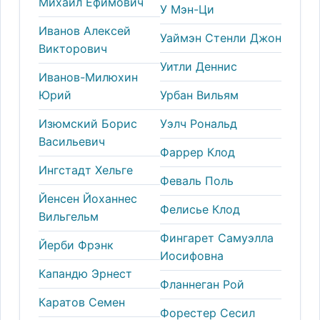
Михаил Ефимович
У Мэн-Ци
Иванов Алексей
Уаймэн Стенли Джон
Викторович
Уитли Деннис
Иванов-Милюхин
Юрий
Урбан Вильям
Изюмский Борис
Уэлч Рональд
Васильевич
Фаррер Клод
Ингстадт Хельге
Феваль Поль
Йенсен Йоханнес
Фелисье Клод
Вильгельм
Фингарет Самуэлла
Йерби Фрэнк
Иосифовна
Капандю Эрнест
Фланнеган Рой
Каратов Семен
Форестер Сесил