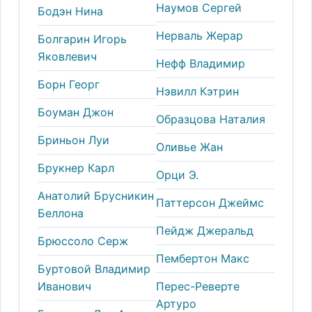
Наумов Сергей
Бодэн Нина
Нерваль Жерар
Болгарин Игорь
Яковлевич
Нефф Владимир
Борн Георг
Нэвилл Кэтрин
Боуман Джон
Образцова Наталия
Бриньон Луи
Оливье Жан
Брукнер Карл
Орци Э.
Анатолий Брусникин
Паттерсон Джеймс
Беллона
Пейдж Джеральд
Брюссоло Серж
Пембертон Макс
Буртовой Владимир
Иванович
Перес-Реверте
Артуро