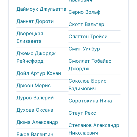
Даймоук Джульетта
Серно Вольф
Даннет Дороти
Скотт Вальтер
Дворецкая
Слэттон Трейси
Елизавета
Смит Уилбур
Джемс Джордж
Рейнсфорд
Смоллет Тобайас
Джордж
Дойл Артур Конан
Соколов Борис
Дрюон Морис
Вадимович
Дуров Валерий
Соротокина Нина
Духова Оксана
Стаут Рекс
Дюма Александр
Степанов Александр
Николаевич
Ежов Валентин