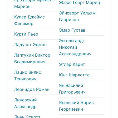
Эберс Георг Мориц
Мэрион
Эйнсворт Уильям
Купер Джеймс
Гаррисон
Фенимор
Эмар Густав
Курти Пьер
Энгельгардт
Ладусет Эдмон
Николай
Александрович
Лаптухин Виктор
Владимирович
Этлар Карит
Лацис Вилис
Юнг Шарлотта
Тенисович
Ян Василий
Леонидов Роман
Григорьевич
Линевский
Яновский Борис
Александр
Георгиевич
Линн Эскотт