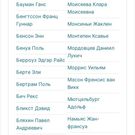
Бауман Ганс
Моисеева Клара
Моисеевна
Бенгтссон Франц
Гуннар
Монсиньи Жаклин
Бенсон Энн
Монтепен Ксавье
Бенуа Поль
Мордовцев Даниил
Лукич
Берроуз Эдгар Райс
Моррис Уильям
Берте Эли
Мэсон Френсис ван
Бертрам Поль
Викк
Бич Рекс
Мютцельбург
Адольф
Бликст Дэвид
Намьяс Жан-
Бляхин Павел
франсуа
Андреевич