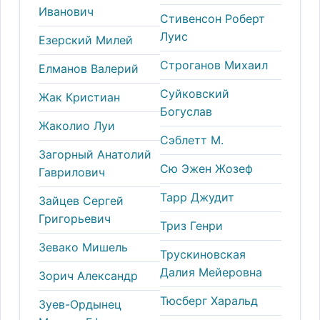
Иванович
Стивенсон Роберт
Луис
Езерский Милей
Строганов Михаил
Елманов Валерий
Суйковский
Жак Кристиан
Богуслав
Жаколио Луи
Сэблетт М.
Загорный Анатолий
Сю Эжен Жозеф
Гаврилович
Тарр Джудит
Зайцев Сергей
Григорьевич
Триз Генри
Зевако Мишель
Трускиновская
Далия Мейеровна
Зорич Александр
Тюсберг Харальд
Зуев-Ордынец