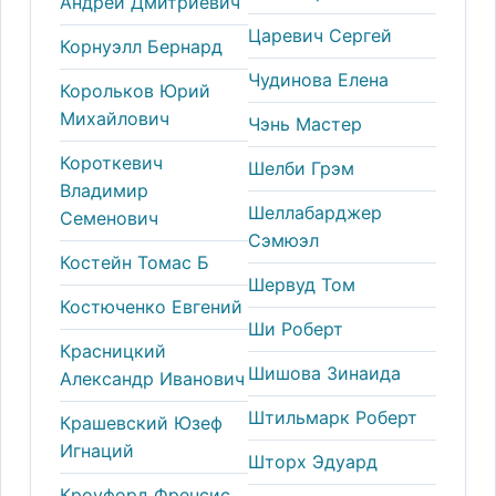
Андрей Дмитриевич
Царевич Сергей
Корнуэлл Бернард
Чудинова Елена
Корольков Юрий
Михайлович
Чэнь Мастер
Короткевич
Шелби Грэм
Владимир
Шеллабарджер
Семенович
Сэмюэл
Костейн Томас Б
Шервуд Том
Костюченко Евгений
Ши Роберт
Красницкий
Шишова Зинаида
Александр Иванович
Штильмарк Роберт
Крашевский Юзеф
Игнаций
Шторх Эдуард
Кроуфорд Френсис