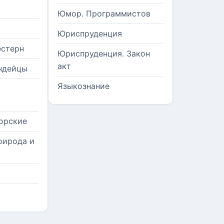
Юмор. Программистов
Юриспруденция
естерн
Юриспруденция. Закон
акт
ндейцы
Языкознание
орские
рирода и