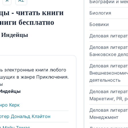
Я
AZ
Биографии и ме
ы - читать книги
Биология
книги бесплатно
Боевики
 Индейцы
Деловая литера
Деловая литерат
Банковское дел
Деловая литерат
ть электронные книги любого
Внешнеэкономич
ишущих в жанре Приключения.
деятельность
ы
 Индейцы
Деловая литерат
Маркетинг, PR, 
нро Керк
Деловая литерат
ртер Дональд Клэйтон
Менеджмент
д Майн Томас