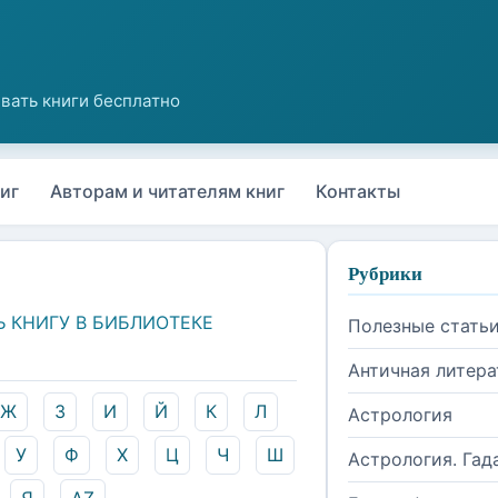
иг
Авторам и читателям книг
Контакты
Рубрики
Ь КНИГУ В БИБЛИОТЕКЕ
Полезные стать
Античная литера
Ж
З
И
Й
К
Л
Астрология
У
Ф
Х
Ц
Ч
Ш
Астрология. Гад