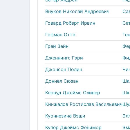
Внуков Николай Андреевич
Са
Говард Роберт Ирвин
Са
Гофман Отто
Те
Грей Зейн
Фе
Дженнингс Гэри
Фи
Джонсон Полин
Чи
Доннел Сюзан
Шк
Кервуд Джеймс Оливер
Шк
Кинжалов Ростислав Васильевич
Шу
Куоннезина Вэши
Эл
Купер Джеймс Фенимор
Эм