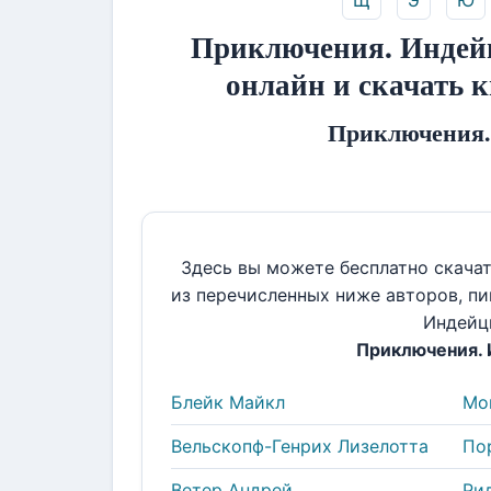
Щ
Э
Ю
Приключения. Индейц
онлайн и скачать 
Приключения.
Здесь вы можете бесплатно скача
из перечисленных ниже авторов, п
Индейц
Приключения.
Блейк Майкл
Мо
Вельскопф-Генрих Лизелотта
По
Ветер Андрей
Ри