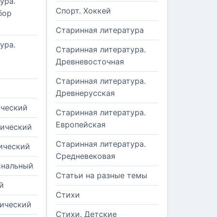
ура.
Спорт. Хоккей
бор
Старинная литература
ура.
Старинная литература.
Древневосточная
Старинная литература.
Древнерусская
ический
Старинная литература.
Европейская
рический
Старинная литература.
ический
Средневековая
инальный
Статьи на разные темы
й
Стихи
тический
Стихи. Детские