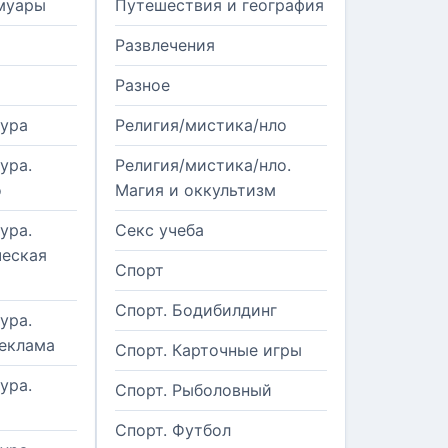
муары
Путешествия и география
Развлечения
Разное
тура
Религия/мистика/нло
ура.
Религия/мистика/нло.
о
Магия и оккультизм
ура.
Секс учеба
еская
Спорт
Спорт. Бодибилдинг
ура.
реклама
Спорт. Карточные игры
ура.
Спорт. Рыболовный
Спорт. Футбол