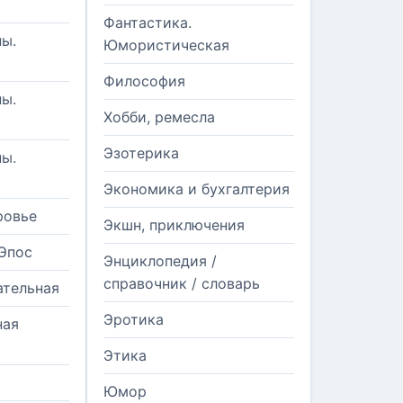
Фантастика.
ы.
Юмористическая
Философия
ы.
Хобби, ремесла
Эзотерика
ы.
Экономика и бухгалтерия
ровье
Экшн, приключения
Эпос
Энциклопедия /
справочник / словарь
ательная
Эротика
ная
Этика
Юмор