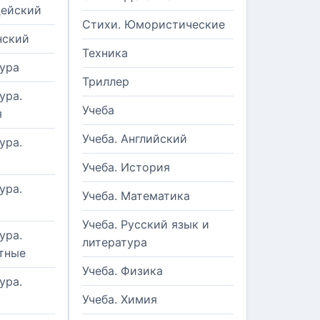
цейский
Стихи. Юмористические
нский
Техника
ура
Триллер
ура.
Учеба
я
Учеба. Английский
ура.
Учеба. История
ура.
Учеба. Математика
Учеба. Русский язык и
ура.
литература
тные
Учеба. Физика
ура.
Учеба. Химия