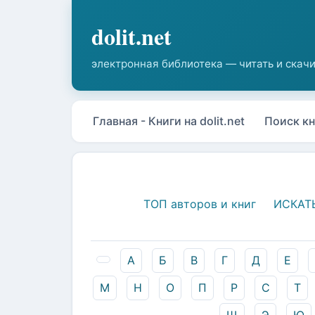
Главная - Книги на dolit.net
Поиск кн
ТОП авторов и книг
ИСКАТ
А
Б
В
Г
Д
Е
М
Н
О
П
Р
С
Т