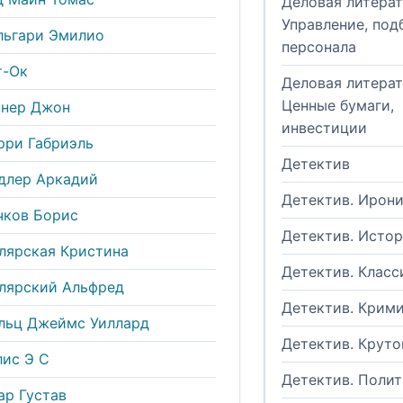
Деловая литерат
Управление, под
льгари Эмилио
персонала
т-Ок
Деловая литерат
Ценные бумаги,
ннер Джон
инвестиции
рри Габриэль
Детектив
длер Аркадий
Детектив. Ирон
чков Борис
Детектив. Исто
лярская Кристина
Детектив. Класс
лярский Альфред
Детектив. Крим
льц Джеймс Уиллард
Детектив. Круто
лис Э С
Детектив. Поли
ар Густав