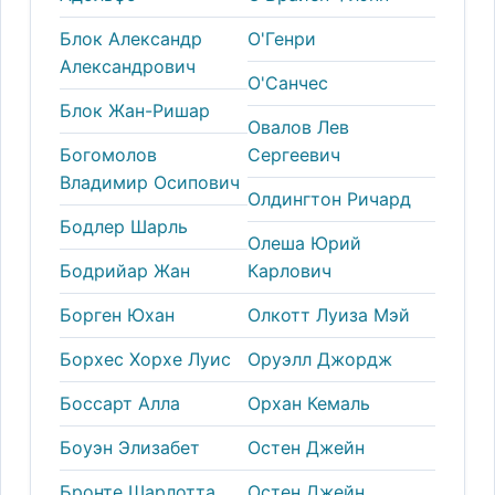
Блок Александр
О'Генри
Александрович
О'Санчес
Блок Жан-Ришар
Овалов Лев
Богомолов
Сергеевич
Владимир Осипович
Олдингтон Ричард
Бодлер Шарль
Олеша Юрий
Бодрийар Жан
Карлович
Борген Юхан
Олкотт Луиза Мэй
Борхес Хорхе Луис
Оруэлл Джордж
Боссарт Алла
Орхан Кемаль
Боуэн Элизабет
Остeн Джейн
Бронте Шарлотта
Остен Джейн