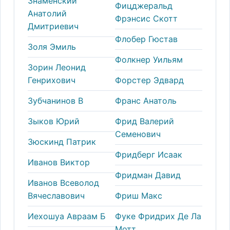
Знаменский
Фицджеральд
Анатолий
Фрэнсис Скотт
Дмитриевич
Флобер Гюстав
Золя Эмиль
Фолкнер Уильям
Зорин Леонид
Генрихович
Форстер Эдвард
Зубчанинов В
Франс Анатоль
Зыков Юрий
Фрид Валерий
Семенович
Зюскинд Патрик
Фридберг Исаак
Иванов Виктор
Фридман Давид
Иванов Всеволод
Вячеславович
Фриш Макс
Иехошуа Авраам Б
Фуке Фридрих Де Ла
Мотт