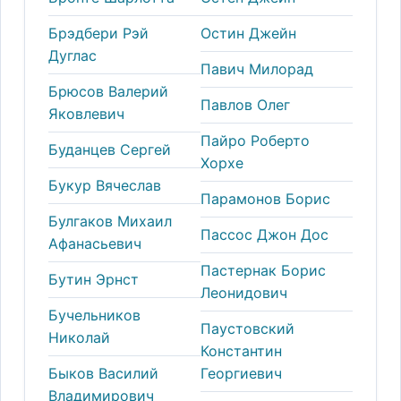
Брэдбери Рэй
Остин Джейн
Дуглас
Павич Милорад
Брюсов Валерий
Павлов Олег
Яковлевич
Пайро Роберто
Буданцев Сергей
Хорхе
Букур Вячеслав
Парамонов Борис
Булгаков Михаил
Пассос Джон Дос
Афанасьевич
Пастернак Борис
Бутин Эрнст
Леонидович
Бучельников
Паустовский
Николай
Константин
Быков Василий
Георгиевич
Владимирович