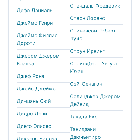
Стендаль Фредерик
Дефо Даниэль
Стерн Лоренс
Джеймс Генри
Стивенсон Роберт
Джеймс Филлис
Луис
Дороти
Стоун Ирвинг
Джером Джером
Клапка
Стриндберг Август
Юхан
Джеф Рона
Сэй-Cенагон
Джойс Джеймс
Сэлинджер Джером
Ди-шань Сюй
Дейвид
Дидро Дени
Тавада Еко
Диего Элисео
Танидзаки
Дзюнъитиро
Диккенс Чарльз