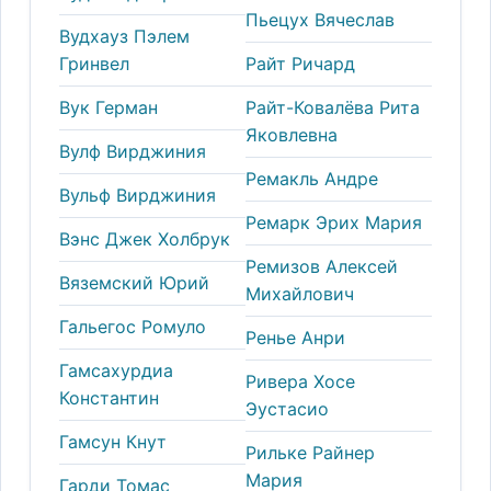
Пьецух Вячеслав
Вудхауз Пэлем
Гринвел
Райт Ричард
Вук Герман
Райт-Ковалёва Рита
Яковлевна
Вулф Вирджиния
Ремакль Андре
Вульф Вирджиния
Ремарк Эрих Мария
Вэнс Джек Холбрук
Ремизов Алексей
Вяземский Юрий
Михайлович
Гальегос Ромуло
Ренье Анри
Гамсахурдиа
Ривера Хосе
Константин
Эустасио
Гамсун Кнут
Рильке Райнер
Мария
Гарди Томас