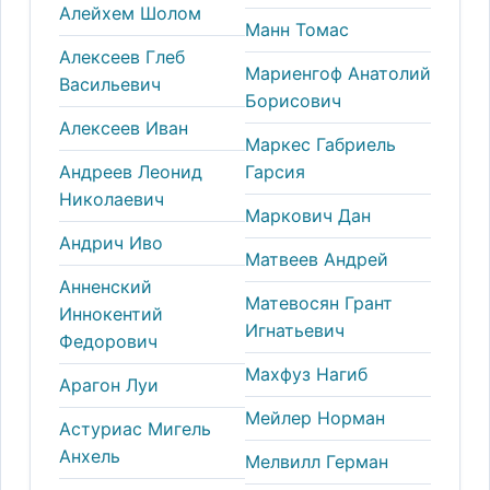
Алейхем Шолом
Манн Томас
Алексеев Глеб
Мариенгоф Анатолий
Васильевич
Борисович
Алексеев Иван
Маркес Габриель
Андреев Леонид
Гарсия
Николаевич
Маркович Дан
Андрич Иво
Матвеев Андрей
Анненский
Матевосян Грант
Иннокентий
Игнатьевич
Федорович
Махфуз Нагиб
Арагон Луи
Мейлер Норман
Астуриас Мигель
Анхель
Мелвилл Герман