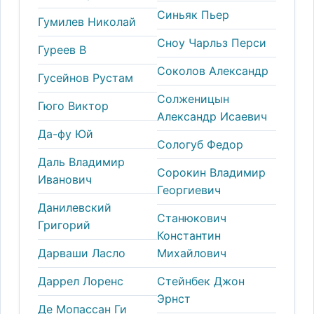
Синьяк Пьер
Гумилев Николай
Сноу Чарльз Перси
Гуреев В
Соколов Александр
Гусейнов Рустам
Солженицын
Гюго Виктор
Александр Исаевич
Да-фу Юй
Сологуб Федор
Даль Владимир
Сорокин Владимир
Иванович
Георгиевич
Данилевский
Станюкович
Григорий
Константин
Дарваши Ласло
Михайлович
Даррел Лоренс
Стейнбек Джон
Эрнст
Де Мопассан Ги