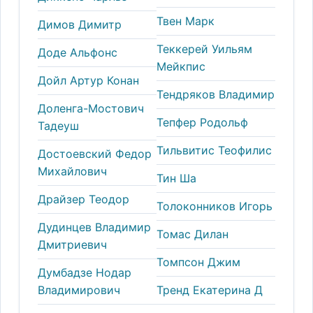
Твен Марк
Димов Димитр
Теккерей Уильям
Доде Альфонс
Мейкпис
Дойл Артур Конан
Тендряков Владимир
Доленга-Мостович
Тепфер Родольф
Тадеуш
Тильвитис Теофилис
Достоевский Федор
Михайлович
Тин Ша
Драйзер Теодор
Толоконников Игорь
Дудинцев Владимир
Томас Дилан
Дмитриевич
Томпсон Джим
Думбадзе Нодар
Владимирович
Тренд Екатерина Д