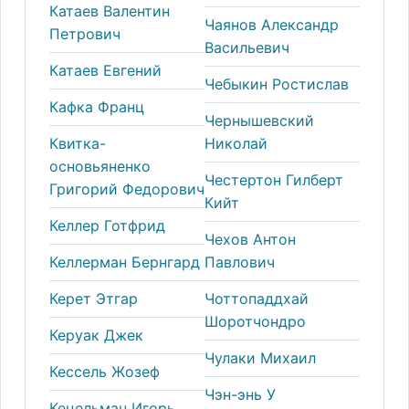
Катаев Валентин
Чаянов Александр
Петрович
Васильевич
Катаев Евгений
Чебыкин Ростислав
Кафка Франц
Чернышевский
Квитка-
Николай
основьяненко
Честертон Гилберт
Григорий Федорович
Кийт
Келлер Готфрид
Чехов Антон
Келлерман Бернгард
Павлович
Керет Этгар
Чоттопаддхай
Шоротчондро
Керуак Джек
Чулаки Михаил
Кессель Жозеф
Чэн-энь У
Кецельман Игорь