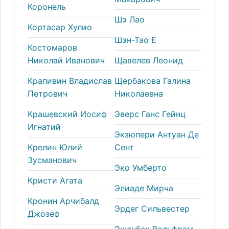
Коронель
Шэ Лао
Кортасар Хулио
Шэн-Тао Е
Костомаров
Николай Иванович
Щавелев Леонид
Крапивин Владислав
Щербакова Галина
Петрович
Николаевна
Крашевский Иосиф
Эверс Ганс Гейнц
Игнатий
Экзюпери Антуан Де
Крелин Юлий
Сент
Зусманович
Эко Умберто
Кристи Агата
Элиаде Мирча
Кронин Арчибалд
Эрдег Сильвестер
Джозеф
Эшенбах Вольфрам