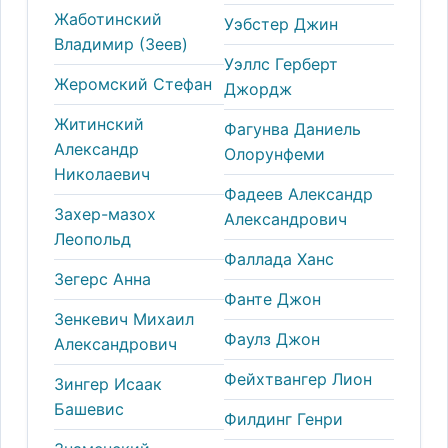
Жаботинский
Уэбстер Джин
Владимир (Зеев)
Уэллс Герберт
Жеромский Стефан
Джордж
Житинский
Фагунва Даниель
Александр
Олорунфеми
Николаевич
Фадеев Александр
Захер-мазох
Александрович
Леопольд
Фаллада Ханс
Зегерс Анна
Фанте Джон
Зенкевич Михаил
Фаулз Джон
Александрович
Фейхтвангер Лион
Зингер Исаак
Башевис
Филдинг Генри