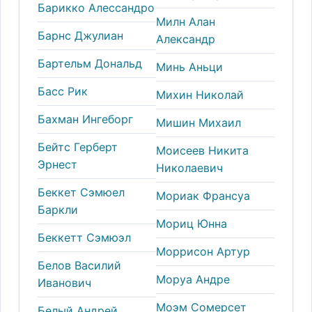
Барикко Алессандро
Милн Алан
Барнс Джулиан
Александр
Бартельм Дональд
Минь Аньци
Басс Рик
Михин Николай
Бахман Ингеборг
Мишин Михаил
Бейтс Герберт
Моисеев Никита
Эрнест
Николаевич
Беккет Сэмюел
Мориак Франсуа
Баркли
Мориц Юнна
Беккетт Сэмюэл
Моррисон Артур
Белов Василий
Моруа Андре
Иванович
Моэм Сомерсет
Белый Андрей