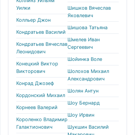
Коллинз Уильям
Уилки
Шишков Вячеслав
Яковлевич
Колльер Джон
Шишова Татьяна
Кондратьев Василий
Шмелев Иван
Кондратьев Вячеслав
Сергеевич
Леонидович
Шойинка Воле
Конецкий Виктор
Викторович
Шолохов Михаил
Александрович
Конрад Джозеф
Шолян Антун
Кордонский Михаил
Шоу Бернард
Корнеев Валерий
Шоу Ирвин
Короленко Владимир
Галактионович
Шукшин Василий
Макарович