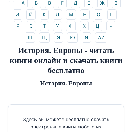
А
Б
В
Г
Д
Е
Ж
З
И
Й
К
Л
М
Н
О
П
Р
С
Т
У
Ф
Х
Ц
Ч
Ш
Щ
Э
Ю
Я
AZ
История. Европы - читать
книги онлайн и скачать книги
бесплатно
История. Европы
Здесь вы можете бесплатно скачать
электронные книги любого из