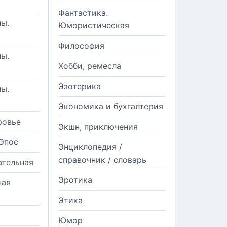
Фантастика.
ы.
Юмористическая
Философия
ы.
Хобби, ремесла
Эзотерика
ы.
Экономика и бухгалтерия
ровье
Экшн, приключения
Эпос
Энциклопедия /
справочник / словарь
ательная
Эротика
ная
Этика
Юмор