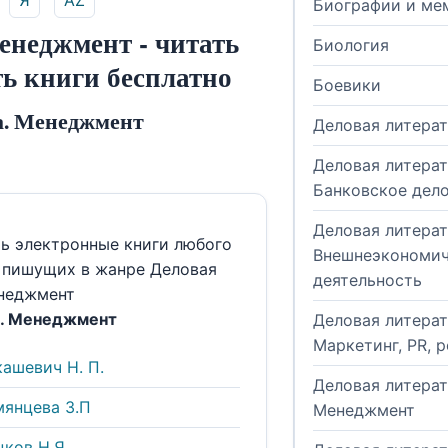
Я
AZ
Биографии и ме
енеджмент - читать
Биология
ть книги бесплатно
Боевики
а. Менеджмент
Деловая литера
Деловая литерат
Банковское дел
Деловая литерат
ть электронные книги любого
Внешнеэкономич
, пишущих в жанре Деловая
деятельность
енеджмент
а. Менеджмент
Деловая литерат
Маркетинг, PR, 
ашевич Н. П.
Деловая литерат
мянцева З.П
Менеджмент
ков Н.Я.