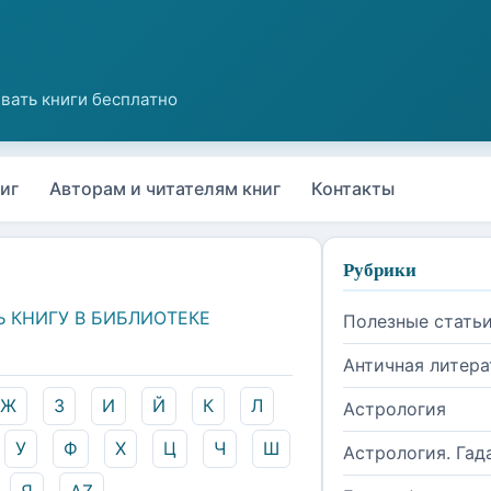
иг
Авторам и читателям книг
Контакты
Рубрики
Ь КНИГУ В БИБЛИОТЕКЕ
Полезные стать
Античная литера
Ж
З
И
Й
К
Л
Астрология
У
Ф
Х
Ц
Ч
Ш
Астрология. Гад