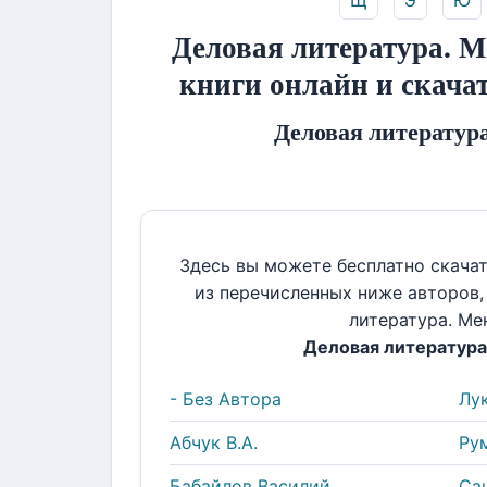
Щ
Э
Ю
Деловая литература. М
книги онлайн и скача
Деловая литератур
Здесь вы можете бесплатно скача
из перечисленных ниже авторов
литература. М
Деловая литератур
- Без Автора
Лук
Абчук В.А.
Ру
Бабайлов Василий
Сац