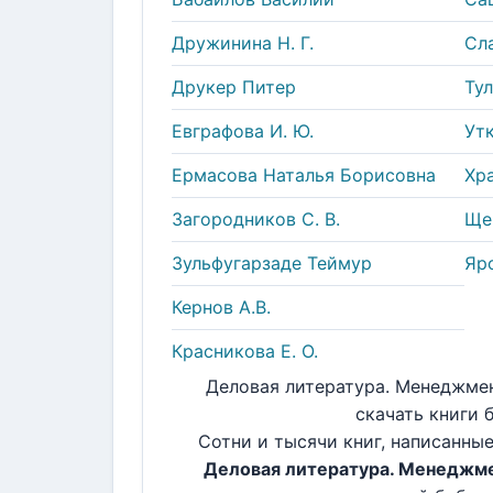
Дружинина Н. Г.
Сла
Друкер Питер
Тул
Евграфова И. Ю.
Утк
Ермасова Наталья Борисовна
Хра
Загородников С. В.
Щек
Зульфугарзаде Теймур
Яро
Кернов А.В.
Красникова Е. О.
Деловая литература. Менеджмен
скачать книги 
Сотни и тысячи книг, написанны
Деловая литература. Менеджм