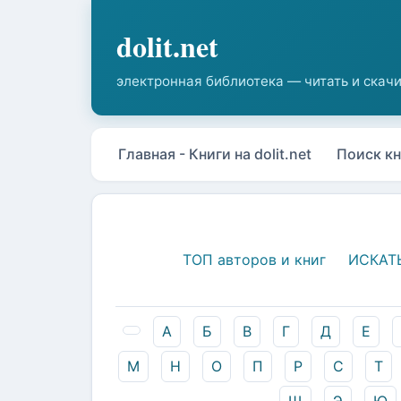
Главная - Книги на dolit.net
Поиск кн
ТОП авторов и книг
ИСКАТ
А
Б
В
Г
Д
Е
М
Н
О
П
Р
С
Т