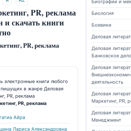
Я
AZ
Биографии и ме
ркетинг, PR, реклама
Биология
н и скачать книги
Боевики
тно
Деловая литера
кетинг, PR, реклама
Деловая литерат
Банковское дел
Деловая литерат
Внешнеэкономич
ть электронные книги любого
деятельность
, пишущих в жанре Деловая
Деловая литерат
г, PR, реклама
Маркетинг, PR, 
кетинг, PR, реклама
Деловая литерат
татиа Айра
Менеджмент
шина Лариса Александровна