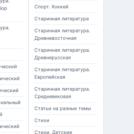
ура.
Спорт. Хоккей
бор
Старинная литература
ура.
Старинная литература.
Древневосточная
Старинная литература.
Древнерусская
ический
Старинная литература.
Европейская
рический
Старинная литература.
ический
Средневековая
инальный
Статьи на разные темы
й
Стихи
тический
Стихи. Детские