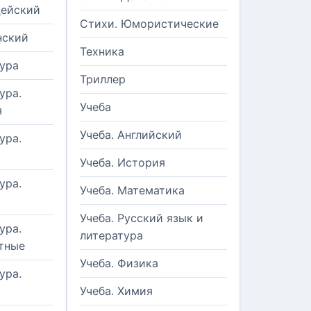
цейский
Стихи. Юмористические
нский
Техника
ура
Триллер
ура.
Учеба
я
Учеба. Английский
ура.
Учеба. История
ура.
Учеба. Математика
Учеба. Русский язык и
ура.
литература
тные
Учеба. Физика
ура.
Учеба. Химия