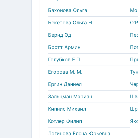
Бахонова Ольга
Мо
Бекетова Ольга Н.
О'
Бернд Эд
Пе
Бротт Армин
По
Голубков Е.П.
При
Егорова М. М.
Ту
Ергин Дэниел
Чер
Зальцман Мэриан
Шва
Кипнис Михаил
Шр
Котлер Филип
Як
Логинова Елена Юрьевна