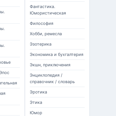
Фантастика.
ы.
Юмористическая
Философия
ы.
Хобби, ремесла
Эзотерика
ы.
Экономика и бухгалтерия
ровье
Экшн, приключения
Эпос
Энциклопедия /
справочник / словарь
ательная
Эротика
ная
Этика
Юмор