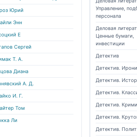
Деловая литерат
Управление, под
роз Юрий
персонала
Райли Энн
Деловая литерат
соцкий Е
Ценные бумаги,
инвестиции
тапов Сергей
Детектив
мак Т. А.
Детектив. Ирон
нцова Диана
Детектив. Исто
нявский А. Д.
Детектив. Класс
йко И. Г.
Детектив. Крим
айтер Том
Детектив. Круто
окка Ли
Детектив. Поли