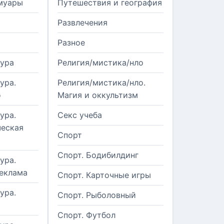
муары
Путешествия и география
Развлечения
Разное
тура
Религия/мистика/нло
ура.
Религия/мистика/нло.
о
Магия и оккультизм
ура.
Секс учеба
еская
Спорт
Спорт. Бодибилдинг
ура.
реклама
Спорт. Карточные игры
ура.
Спорт. Рыболовный
Спорт. Футбол