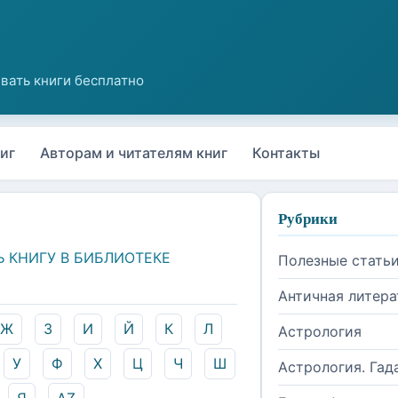
иг
Авторам и читателям книг
Контакты
Рубрики
Ь КНИГУ В БИБЛИОТЕКЕ
Полезные стать
Античная литера
Ж
З
И
Й
К
Л
Астрология
У
Ф
Х
Ц
Ч
Ш
Астрология. Гад