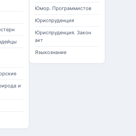
Юмор. Программистов
Юриспруденция
естерн
Юриспруденция. Закон
акт
ндейцы
Языкознание
орские
рирода и