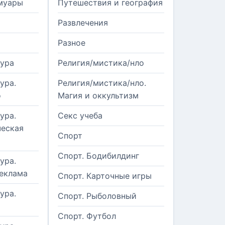
муары
Путешествия и география
Развлечения
Разное
тура
Религия/мистика/нло
ура.
Религия/мистика/нло.
о
Магия и оккультизм
ура.
Секс учеба
еская
Спорт
Спорт. Бодибилдинг
ура.
реклама
Спорт. Карточные игры
ура.
Спорт. Рыболовный
Спорт. Футбол