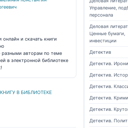
Деловая литерат
ргеевич
Управление, под
персонала
Деловая литерат
Ценные бумаги,
и онлайн и скачать книги
инвестиции
но
Детектив
е разными авторам по теме
ей в электронной библиотеке
Детектив. Ирон
t!
Детектив. Исто
Детектив. Класс
 КНИГУ В БИБЛИОТЕКЕ
Детектив. Крим
Детектив. Круто
Детектив. Поли