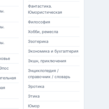
Фантастика.
ы.
Юмористическая
Философия
ы.
Хобби, ремесла
Эзотерика
ы.
Экономика и бухгалтерия
ровье
Экшн, приключения
Эпос
Энциклопедия /
справочник / словарь
ательная
Эротика
ная
Этика
Юмор