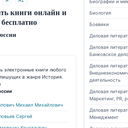
Я
AZ
Биографии и ме
ать книги онлайн и
Биология
 бесплатно
Боевики
России
Деловая литера
Деловая литерат
Банковское дел
Деловая литерат
ть электронные книги любого
Внешнеэкономич
 пишущих в жанре История.
деятельность
и
оссии
Деловая литерат
Маркетинг, PR, 
рпович Михаил Михайлович
Деловая литерат
ловьев Сергей
Менеджмент
мелинин Константин