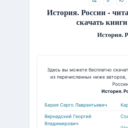
Щ
Э
Ю
История. России - чит
скачать книги
История. 
Здесь вы можете бесплатно скача
из перечисленных ниже авторов,
Росси
История. Р
Берия Серго Лаврентьевич
Ка
Вернадский Георгий
Со
Владимирович
Ще