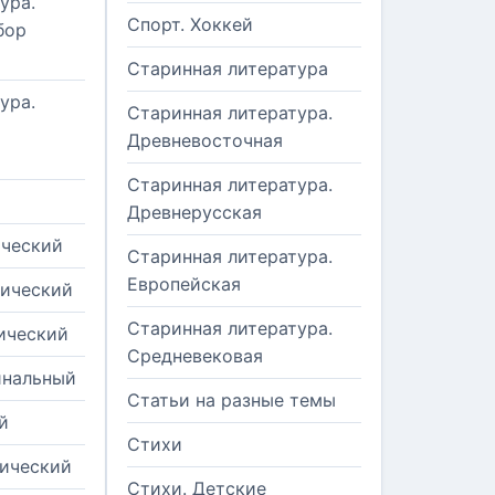
ура.
Спорт. Хоккей
бор
Старинная литература
ура.
Старинная литература.
Древневосточная
Старинная литература.
Древнерусская
ический
Старинная литература.
Европейская
рический
Старинная литература.
ический
Средневековая
инальный
Статьи на разные темы
й
Стихи
тический
Стихи. Детские