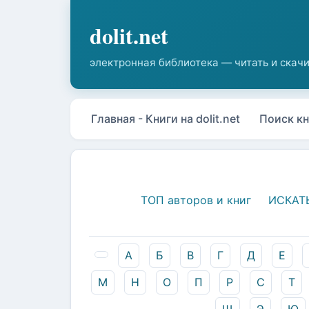
Главная - Книги на dolit.net
Поиск кн
ТОП авторов и книг
ИСКАТ
А
Б
В
Г
Д
Е
М
Н
О
П
Р
С
Т