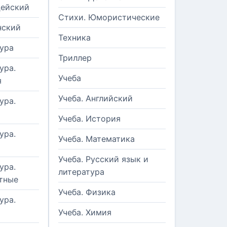
цейский
Стихи. Юмористические
нский
Техника
ура
Триллер
ура.
Учеба
я
Учеба. Английский
ура.
Учеба. История
ура.
Учеба. Математика
Учеба. Русский язык и
ура.
литература
тные
Учеба. Физика
ура.
Учеба. Химия