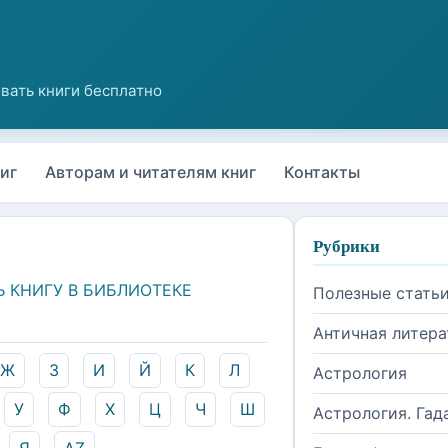
иг
Авторам и читателям книг
Контакты
Рубрики
Ь КНИГУ В БИБЛИОТЕКЕ
Полезные стать
Античная литера
Ж
З
И
Й
К
Л
Астрология
У
Ф
Х
Ц
Ч
Ш
Астрология. Гад