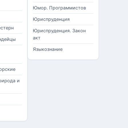
Юмор. Программистов
Юриспруденция
естерн
Юриспруденция. Закон
акт
ндейцы
Языкознание
орские
рирода и