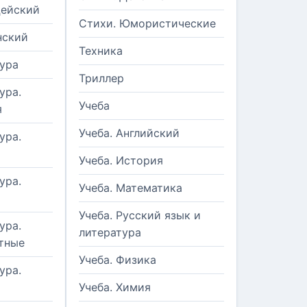
цейский
Стихи. Юмористические
нский
Техника
ура
Триллер
ура.
Учеба
я
Учеба. Английский
ура.
Учеба. История
ура.
Учеба. Математика
Учеба. Русский язык и
ура.
литература
тные
Учеба. Физика
ура.
Учеба. Химия