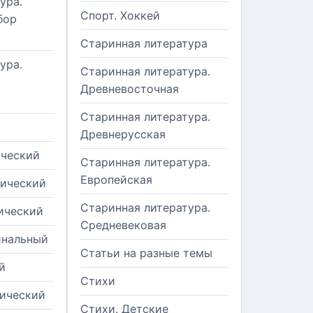
ура.
Спорт. Хоккей
бор
Старинная литература
ура.
Старинная литература.
Древневосточная
Старинная литература.
Древнерусская
ический
Старинная литература.
Европейская
рический
Старинная литература.
ический
Средневековая
инальный
Статьи на разные темы
й
Стихи
тический
Стихи. Детские