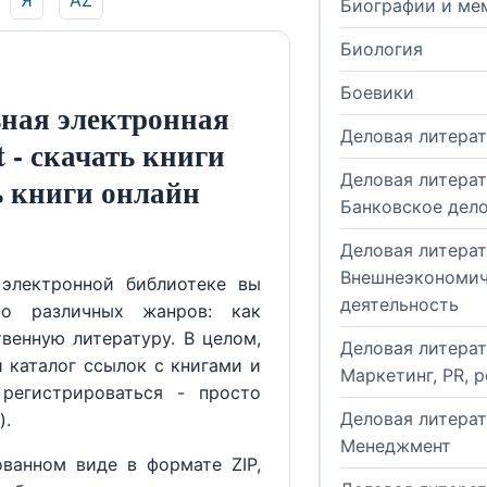
Я
AZ
Биографии и ме
Биология
Боевики
ная электронная
Деловая литера
t - скачать книги
Деловая литерат
ь книги онлайн
Банковское дел
Деловая литерат
Внешнеэкономич
электронной библиотеке вы
деятельность
но различных жанров: как
венную литературу. В целом,
Деловая литерат
й каталог ссылок с книгами и
Маркетинг, PR, 
регистрироваться - просто
Деловая литерат
).
Менеджмент
ованном виде в формате ZIP,