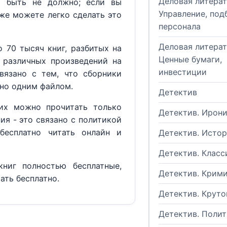
Деловая литерат
м быть не должно; если вы
Управление, под
кже можете легко сделать это
персонала
Деловая литерат
 70 тысяч книг, разбитых на
Ценные бумаги,
 различных произведений на
инвестиции
вязано с тем, что сборники
но одним файлом.
Детектив
их можно прочитать только
Детектив. Ирон
ия - это связано с политикой
бесплатно читать онлайн и
Детектив. Исто
Детектив. Класс
ниг полностью бесплатные,
Детектив. Крим
ать бесплатно.
Детектив. Круто
Детектив. Поли