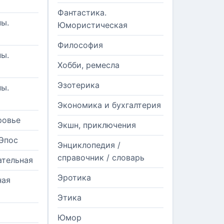
Фантастика.
ы.
Юмористическая
Философия
ы.
Хобби, ремесла
Эзотерика
ы.
Экономика и бухгалтерия
ровье
Экшн, приключения
Эпос
Энциклопедия /
справочник / словарь
ательная
Эротика
ная
Этика
Юмор