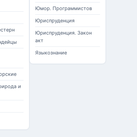
Юмор. Программистов
Юриспруденция
естерн
Юриспруденция. Закон
акт
ндейцы
Языкознание
орские
рирода и