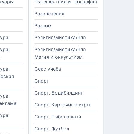
муары
Путешествия и география
Развлечения
Разное
тура
Религия/мистика/нло
ура.
Религия/мистика/нло.
о
Магия и оккультизм
ура.
Секс учеба
еская
Спорт
Спорт. Бодибилдинг
ура.
реклама
Спорт. Карточные игры
ура.
Спорт. Рыболовный
Спорт. Футбол