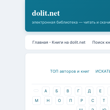
Главная - Книги на dolit.net
Поиск кн
ТОП авторов и книг
ИСКАТ
А
Б
В
Г
Д
Е
М
Н
О
П
Р
С
Т