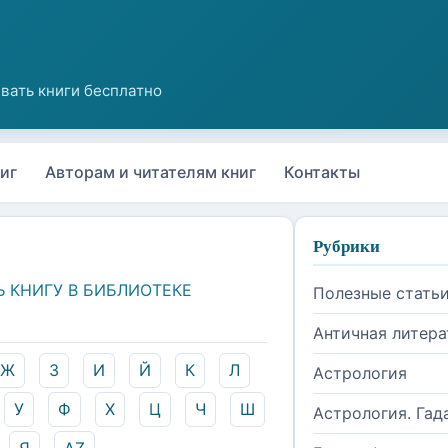
иг
Авторам и читателям книг
Контакты
Рубрики
Ь КНИГУ В БИБЛИОТЕКЕ
Полезные стать
Античная литера
Ж
З
И
Й
К
Л
Астрология
У
Ф
Х
Ц
Ч
Ш
Астрология. Гад