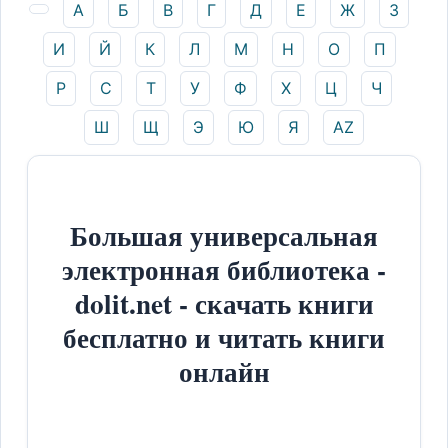
А
Б
В
Г
Д
Е
Ж
З
И
Й
К
Л
М
Н
О
П
Р
С
Т
У
Ф
Х
Ц
Ч
Ш
Щ
Э
Ю
Я
AZ
Большая универсальная
электронная библиотека -
dolit.net - скачать книги
бесплатно и читать книги
онлайн