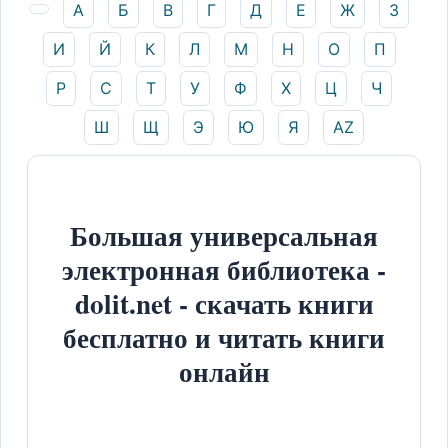
А
Б
В
Г
Д
Е
Ж
З
И
Й
К
Л
М
Н
О
П
Р
С
Т
У
Ф
Х
Ц
Ч
Ш
Щ
Э
Ю
Я
AZ
Большая универсальная
электронная библиотека -
dolit.net - скачать книги
бесплатно и читать книги
онлайн