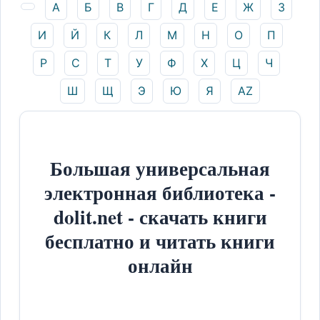
А
Б
В
Г
Д
Е
Ж
З
И
Й
К
Л
М
Н
О
П
Р
С
Т
У
Ф
Х
Ц
Ч
Ш
Щ
Э
Ю
Я
AZ
Большая универсальная
электронная библиотека -
dolit.net - скачать книги
бесплатно и читать книги
онлайн