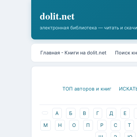
Главная - Книги на dolit.net
Поиск кн
ТОП авторов и книг
ИСКАТ
А
Б
В
Г
Д
Е
М
Н
О
П
Р
С
Т