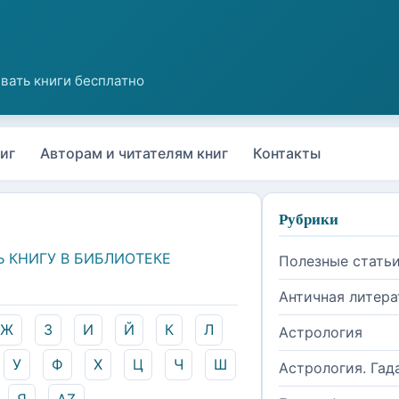
иг
Авторам и читателям книг
Контакты
Рубрики
Ь КНИГУ В БИБЛИОТЕКЕ
Полезные стать
Античная литера
Ж
З
И
Й
К
Л
Астрология
У
Ф
Х
Ц
Ч
Ш
Астрология. Гад