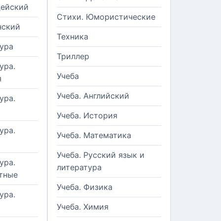
цейский
Стихи. Юмористические
нский
Техника
ура
Триллер
ура.
Учеба
я
Учеба. Английский
ура.
Учеба. История
ура.
Учеба. Математика
Учеба. Русский язык и
ура.
литература
тные
Учеба. Физика
ура.
Учеба. Химия