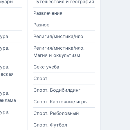
муары
Путешествия и география
Развлечения
Разное
тура
Религия/мистика/нло
ура.
Религия/мистика/нло.
о
Магия и оккультизм
ура.
Секс учеба
еская
Спорт
Спорт. Бодибилдинг
ура.
реклама
Спорт. Карточные игры
ура.
Спорт. Рыболовный
Спорт. Футбол