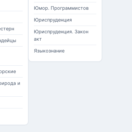
Юмор. Программистов
Юриспруденция
естерн
Юриспруденция. Закон
акт
ндейцы
Языкознание
орские
рирода и