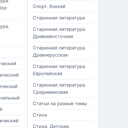
ура.
Спорт. Хоккей
бор
Старинная литература
ура.
Старинная литература.
Древневосточная
Старинная литература.
Древнерусская
ический
Старинная литература.
Европейская
рический
Старинная литература.
ический
Средневековая
инальный
Статьи на разные темы
й
Стихи
тический
Стихи. Детские