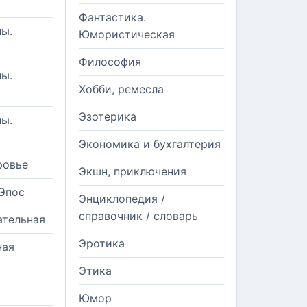
Фантастика.
ы.
Юмористическая
Философия
ы.
Хобби, ремесла
Эзотерика
ы.
Экономика и бухгалтерия
ровье
Экшн, приключения
Эпос
Энциклопедия /
справочник / словарь
ательная
Эротика
ная
Этика
Юмор