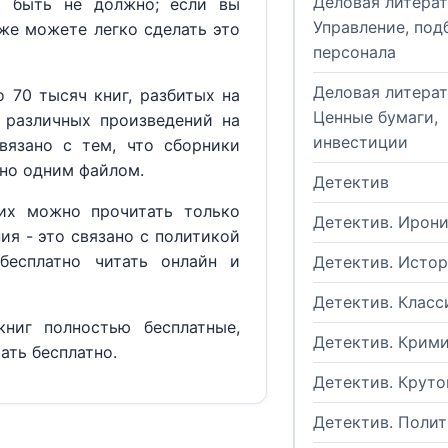
Деловая литерат
м быть не должно; если вы
Управление, под
кже можете легко сделать это
персонала
Деловая литерат
 70 тысяч книг, разбитых на
Ценные бумаги,
 различных произведений на
инвестиции
вязано с тем, что сборники
но одним файлом.
Детектив
их можно прочитать только
Детектив. Ирон
ия - это связано с политикой
бесплатно читать онлайн и
Детектив. Исто
Детектив. Класс
ниг полностью бесплатные,
Детектив. Крим
ать бесплатно.
Детектив. Круто
Детектив. Поли