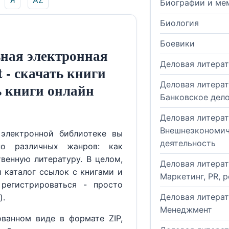
Я
AZ
Биографии и ме
Биология
Боевики
ная электронная
Деловая литера
t - скачать книги
Деловая литерат
ь книги онлайн
Банковское дел
Деловая литерат
Внешнеэкономич
электронной библиотеке вы
деятельность
но различных жанров: как
венную литературу. В целом,
Деловая литерат
й каталог ссылок с книгами и
Маркетинг, PR, 
регистрироваться - просто
Деловая литерат
).
Менеджмент
ованном виде в формате ZIP,