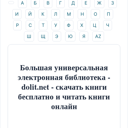
А
Б
В
Г
Д
Е
Ж
З
И
Й
К
Л
М
Н
О
П
Р
С
Т
У
Ф
Х
Ц
Ч
Ш
Щ
Э
Ю
Я
AZ
Большая универсальная
электронная библиотека -
dolit.net - скачать книги
бесплатно и читать книги
онлайн