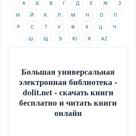
А
Б
В
Г
Д
Е
Ж
З
И
Й
К
Л
М
Н
О
П
Р
С
Т
У
Ф
Х
Ц
Ч
Ш
Щ
Э
Ю
Я
AZ
Большая универсальная
электронная библиотека -
dolit.net - скачать книги
бесплатно и читать книги
онлайн