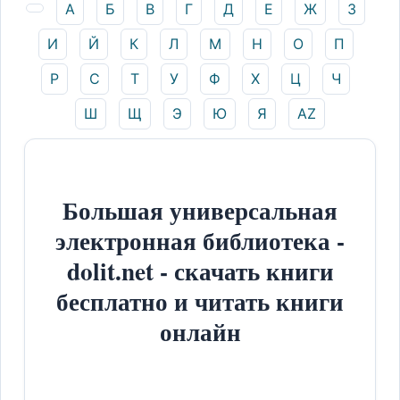
А
Б
В
Г
Д
Е
Ж
З
И
Й
К
Л
М
Н
О
П
Р
С
Т
У
Ф
Х
Ц
Ч
Ш
Щ
Э
Ю
Я
AZ
Большая универсальная
электронная библиотека -
dolit.net - скачать книги
бесплатно и читать книги
онлайн