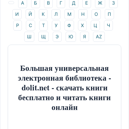
А
Б
В
Г
Д
Е
Ж
З
И
Й
К
Л
М
Н
О
П
Р
С
Т
У
Ф
Х
Ц
Ч
Ш
Щ
Э
Ю
Я
AZ
Большая универсальная
электронная библиотека -
dolit.net - скачать книги
бесплатно и читать книги
онлайн