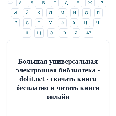
А
Б
В
Г
Д
Е
Ж
З
И
Й
К
Л
М
Н
О
П
Р
С
Т
У
Ф
Х
Ц
Ч
Ш
Щ
Э
Ю
Я
AZ
Большая универсальная
электронная библиотека -
dolit.net - скачать книги
бесплатно и читать книги
онлайн