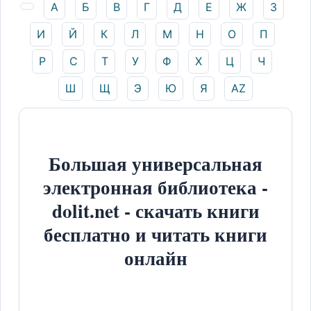
А
Б
В
Г
Д
Е
Ж
З
И
Й
К
Л
М
Н
О
П
Р
С
Т
У
Ф
Х
Ц
Ч
Ш
Щ
Э
Ю
Я
AZ
Большая универсальная
электронная библиотека -
dolit.net - скачать книги
бесплатно и читать книги
онлайн