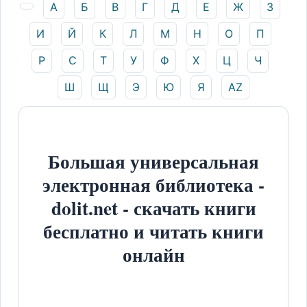
А
Б
В
Г
Д
Е
Ж
З
И
Й
К
Л
М
Н
О
П
Р
С
Т
У
Ф
Х
Ц
Ч
Ш
Щ
Э
Ю
Я
AZ
Большая универсальная
электронная библиотека -
dolit.net - скачать книги
бесплатно и читать книги
онлайн