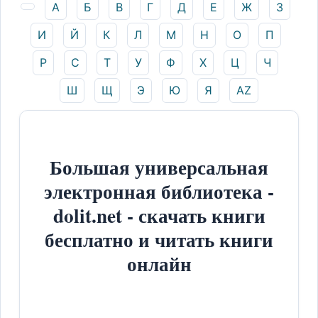
А
Б
В
Г
Д
Е
Ж
З
И
Й
К
Л
М
Н
О
П
Р
С
Т
У
Ф
Х
Ц
Ч
Ш
Щ
Э
Ю
Я
AZ
Большая универсальная
электронная библиотека -
dolit.net - скачать книги
бесплатно и читать книги
онлайн