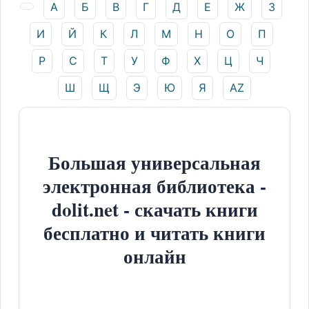
А
Б
В
Г
Д
Е
Ж
З
И
Й
К
Л
М
Н
О
П
Р
С
Т
У
Ф
Х
Ц
Ч
Ш
Щ
Э
Ю
Я
AZ
Большая универсальная
электронная библиотека -
dolit.net - скачать книги
бесплатно и читать книги
онлайн