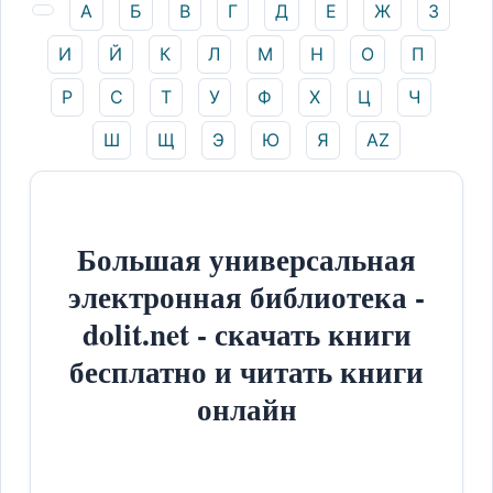
А
Б
В
Г
Д
Е
Ж
З
И
Й
К
Л
М
Н
О
П
Р
С
Т
У
Ф
Х
Ц
Ч
Ш
Щ
Э
Ю
Я
AZ
Большая универсальная
электронная библиотека -
dolit.net - скачать книги
бесплатно и читать книги
онлайн