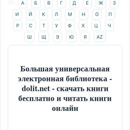
А
Б
В
Г
Д
Е
Ж
З
И
Й
К
Л
М
Н
О
П
Р
С
Т
У
Ф
Х
Ц
Ч
Ш
Щ
Э
Ю
Я
AZ
Большая универсальная
электронная библиотека -
dolit.net - скачать книги
бесплатно и читать книги
онлайн