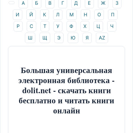
А
Б
В
Г
Д
Е
Ж
З
И
Й
К
Л
М
Н
О
П
Р
С
Т
У
Ф
Х
Ц
Ч
Ш
Щ
Э
Ю
Я
AZ
Большая универсальная
электронная библиотека -
dolit.net - скачать книги
бесплатно и читать книги
онлайн