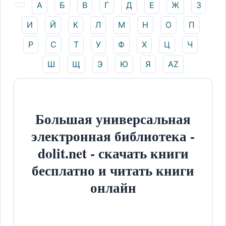
А
Б
В
Г
Д
Е
Ж
З
И
Й
К
Л
М
Н
О
П
Р
С
Т
У
Ф
Х
Ц
Ч
Ш
Щ
Э
Ю
Я
AZ
Большая универсальная
электронная библиотека -
dolit.net - скачать книги
бесплатно и читать книги
онлайн