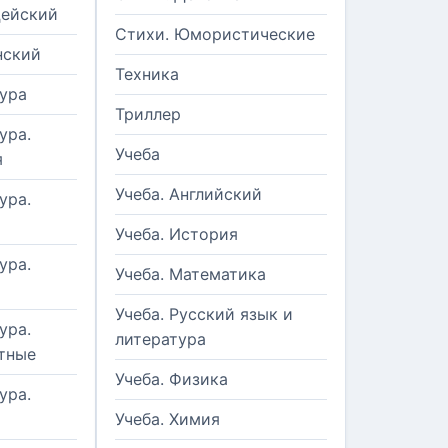
цейский
Стихи. Юмористические
нский
Техника
ура
Триллер
ура.
Учеба
я
Учеба. Английский
ура.
Учеба. История
ура.
Учеба. Математика
Учеба. Русский язык и
ура.
литература
тные
Учеба. Физика
ура.
Учеба. Химия