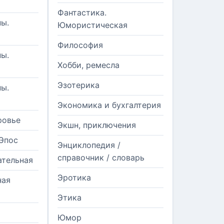
Фантастика.
ы.
Юмористическая
Философия
ы.
Хобби, ремесла
Эзотерика
ы.
Экономика и бухгалтерия
ровье
Экшн, приключения
Эпос
Энциклопедия /
справочник / словарь
ательная
Эротика
ная
Этика
Юмор