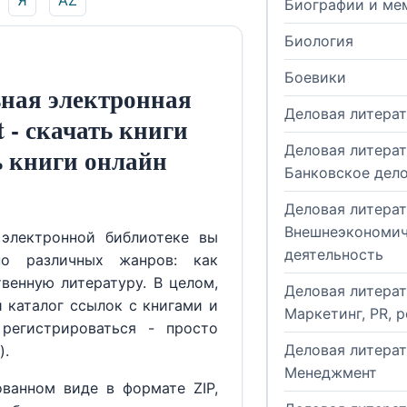
Я
AZ
Биографии и ме
Биология
Боевики
ная электронная
Деловая литера
t - скачать книги
Деловая литерат
ь книги онлайн
Банковское дел
Деловая литерат
Внешнеэкономич
электронной библиотеке вы
деятельность
но различных жанров: как
венную литературу. В целом,
Деловая литерат
й каталог ссылок с книгами и
Маркетинг, PR, 
регистрироваться - просто
Деловая литерат
).
Менеджмент
ованном виде в формате ZIP,