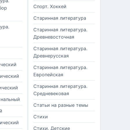
ура.
Спорт. Хоккей
бор
Старинная литература
ура.
Старинная литература.
Древневосточная
Старинная литература.
Древнерусская
ический
Старинная литература.
Европейская
рический
Старинная литература.
ический
Средневековая
инальный
Статьи на разные темы
й
Стихи
тический
Стихи. Детские