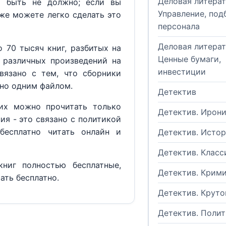
Деловая литерат
м быть не должно; если вы
Управление, под
кже можете легко сделать это
персонала
Деловая литерат
 70 тысяч книг, разбитых на
Ценные бумаги,
 различных произведений на
инвестиции
вязано с тем, что сборники
но одним файлом.
Детектив
их можно прочитать только
Детектив. Ирон
ия - это связано с политикой
бесплатно читать онлайн и
Детектив. Исто
Детектив. Класс
ниг полностью бесплатные,
Детектив. Крим
ать бесплатно.
Детектив. Круто
Детектив. Поли