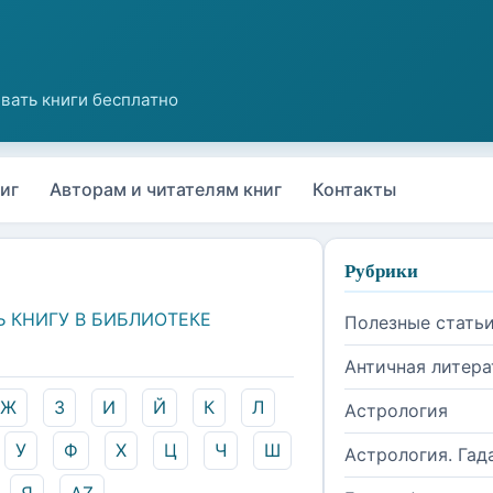
иг
Авторам и читателям книг
Контакты
Рубрики
Ь КНИГУ В БИБЛИОТЕКЕ
Полезные стать
Античная литера
Ж
З
И
Й
К
Л
Астрология
У
Ф
Х
Ц
Ч
Ш
Астрология. Гад