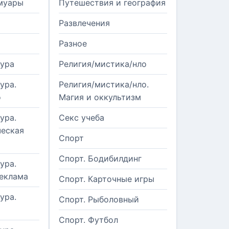
муары
Путешествия и география
Развлечения
Разное
тура
Религия/мистика/нло
ура.
Религия/мистика/нло.
о
Магия и оккультизм
ура.
Секс учеба
еская
Спорт
Спорт. Бодибилдинг
ура.
реклама
Спорт. Карточные игры
ура.
Спорт. Рыболовный
Спорт. Футбол