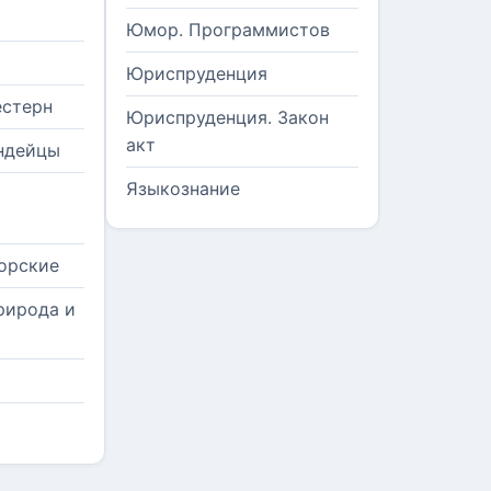
Юмор. Программистов
Юриспруденция
естерн
Юриспруденция. Закон
акт
ндейцы
Языкознание
орские
рирода и