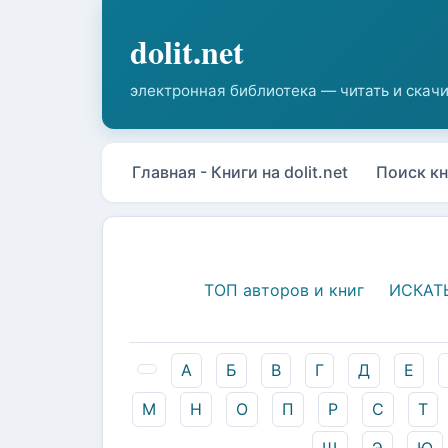
Главная - Книги на dolit.net
Поиск кн
ТОП авторов и книг
ИСКАТ
А
Б
В
Г
Д
Е
М
Н
О
П
Р
С
Т