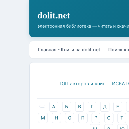
Главная - Книги на dolit.net
Поиск кн
ТОП авторов и книг
ИСКАТ
А
Б
В
Г
Д
Е
М
Н
О
П
Р
С
Т