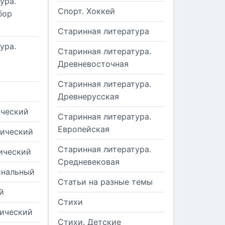
ура.
Спорт. Хоккей
бор
Старинная литература
ура.
Старинная литература.
Древневосточная
Старинная литература.
Древнерусская
ический
Старинная литература.
Европейская
рический
Старинная литература.
ический
Средневековая
инальный
Статьи на разные темы
й
Стихи
тический
Стихи. Детские