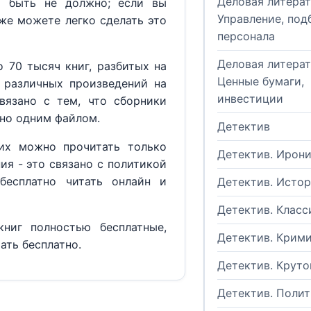
Деловая литерат
м быть не должно; если вы
Управление, под
кже можете легко сделать это
персонала
Деловая литерат
 70 тысяч книг, разбитых на
Ценные бумаги,
 различных произведений на
инвестиции
вязано с тем, что сборники
но одним файлом.
Детектив
их можно прочитать только
Детектив. Ирон
ия - это связано с политикой
бесплатно читать онлайн и
Детектив. Исто
Детектив. Класс
ниг полностью бесплатные,
Детектив. Крим
ать бесплатно.
Детектив. Круто
Детектив. Поли