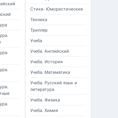
цейский
Стихи. Юмористические
нский
Техника
ура
Триллер
ура.
Учеба
я
Учеба. Английский
ура.
Учеба. История
ура.
Учеба. Математика
Учеба. Русский язык и
ура.
литература
тные
Учеба. Физика
ура.
Учеба. Химия