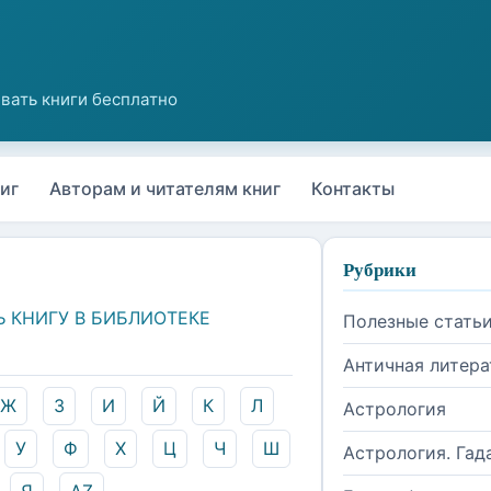
иг
Авторам и читателям книг
Контакты
Рубрики
Ь КНИГУ В БИБЛИОТЕКЕ
Полезные стать
Античная литера
Ж
З
И
Й
К
Л
Астрология
У
Ф
Х
Ц
Ч
Ш
Астрология. Гад