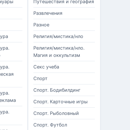
муары
Путешествия и география
Развлечения
Разное
тура
Религия/мистика/нло
ура.
Религия/мистика/нло.
о
Магия и оккультизм
ура.
Секс учеба
еская
Спорт
Спорт. Бодибилдинг
ура.
реклама
Спорт. Карточные игры
ура.
Спорт. Рыболовный
Спорт. Футбол