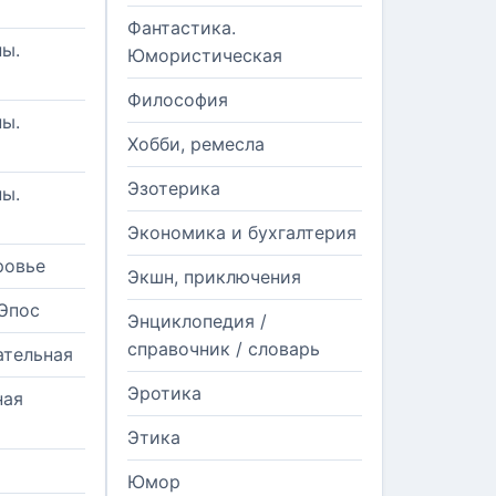
Фантастика.
ы.
Юмористическая
Философия
ы.
Хобби, ремесла
Эзотерика
ы.
Экономика и бухгалтерия
ровье
Экшн, приключения
Эпос
Энциклопедия /
справочник / словарь
ательная
Эротика
ная
Этика
Юмор