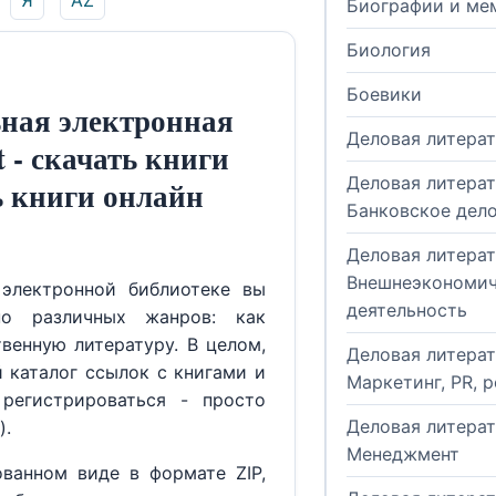
Я
AZ
Биографии и ме
Биология
Боевики
ная электронная
Деловая литера
t - скачать книги
Деловая литерат
ь книги онлайн
Банковское дел
Деловая литерат
Внешнеэкономич
электронной библиотеке вы
деятельность
но различных жанров: как
венную литературу. В целом,
Деловая литерат
й каталог ссылок с книгами и
Маркетинг, PR, 
регистрироваться - просто
Деловая литерат
).
Менеджмент
ованном виде в формате ZIP,