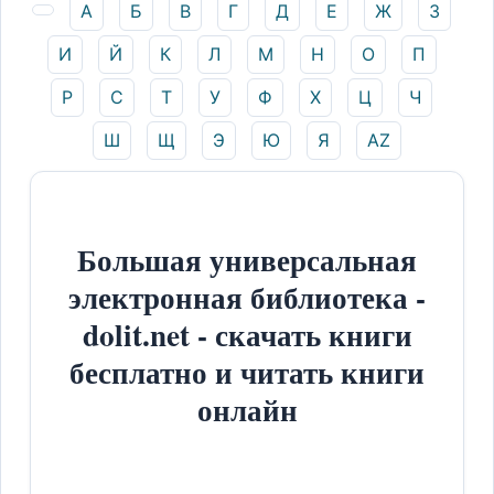
А
Б
В
Г
Д
Е
Ж
З
И
Й
К
Л
М
Н
О
П
Р
С
Т
У
Ф
Х
Ц
Ч
Ш
Щ
Э
Ю
Я
AZ
Большая универсальная
электронная библиотека -
dolit.net - скачать книги
бесплатно и читать книги
онлайн