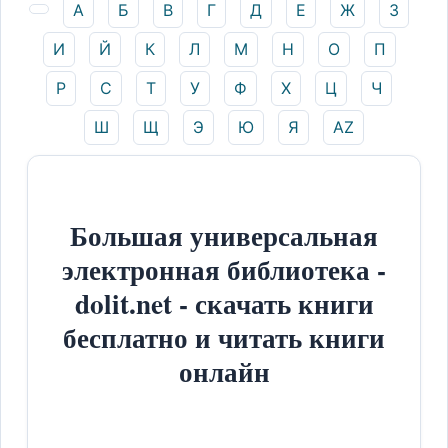
А
Б
В
Г
Д
Е
Ж
З
И
Й
К
Л
М
Н
О
П
Р
С
Т
У
Ф
Х
Ц
Ч
Ш
Щ
Э
Ю
Я
AZ
Большая универсальная
электронная библиотека -
dolit.net - скачать книги
бесплатно и читать книги
онлайн