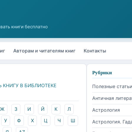
иг
Авторам и читателям книг
Контакты
Рубрики
Ь КНИГУ В БИБЛИОТЕКЕ
Полезные стать
Античная литера
Ж
З
И
Й
К
Л
Астрология
У
Ф
Х
Ц
Ч
Ш
Астрология. Гад