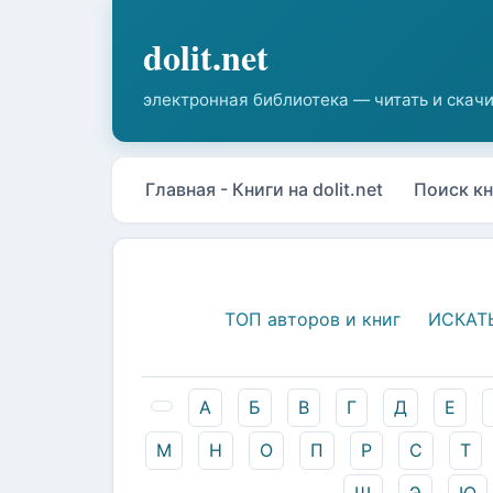
Главная - Книги на dolit.net
Поиск кн
ТОП авторов и книг
ИСКАТ
А
Б
В
Г
Д
Е
М
Н
О
П
Р
С
Т