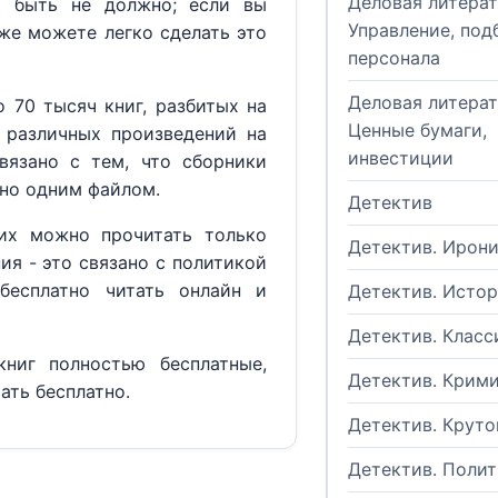
Деловая литерат
м быть не должно; если вы
Управление, под
кже можете легко сделать это
персонала
Деловая литерат
 70 тысяч книг, разбитых на
Ценные бумаги,
 различных произведений на
инвестиции
вязано с тем, что сборники
но одним файлом.
Детектив
их можно прочитать только
Детектив. Ирон
ия - это связано с политикой
бесплатно читать онлайн и
Детектив. Исто
Детектив. Класс
ниг полностью бесплатные,
Детектив. Крим
ать бесплатно.
Детектив. Круто
Детектив. Поли