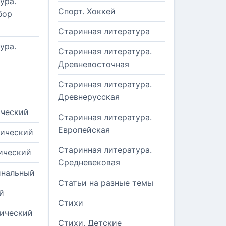
ура.
Спорт. Хоккей
бор
Старинная литература
ура.
Старинная литература.
Древневосточная
Старинная литература.
Древнерусская
ический
Старинная литература.
Европейская
рический
Старинная литература.
ический
Средневековая
инальный
Статьи на разные темы
й
Стихи
тический
Стихи. Детские