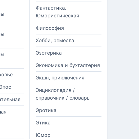
Фантастика.
ы.
Юмористическая
Философия
ы.
Хобби, ремесла
Эзотерика
ы.
Экономика и бухгалтерия
ровье
Экшн, приключения
Эпос
Энциклопедия /
справочник / словарь
ательная
Эротика
ная
Этика
Юмор