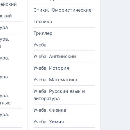
цейский
Стихи. Юмористические
нский
Техника
ура
Триллер
ура.
Учеба
я
Учеба. Английский
ура.
Учеба. История
ура.
Учеба. Математика
Учеба. Русский язык и
ура.
литература
тные
Учеба. Физика
ура.
Учеба. Химия