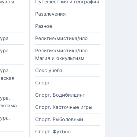
муары
Путешествия и география
Развлечения
Разное
тура
Религия/мистика/нло
ура.
Религия/мистика/нло.
о
Магия и оккультизм
ура.
Секс учеба
еская
Спорт
Спорт. Бодибилдинг
ура.
реклама
Спорт. Карточные игры
ура.
Спорт. Рыболовный
Спорт. Футбол