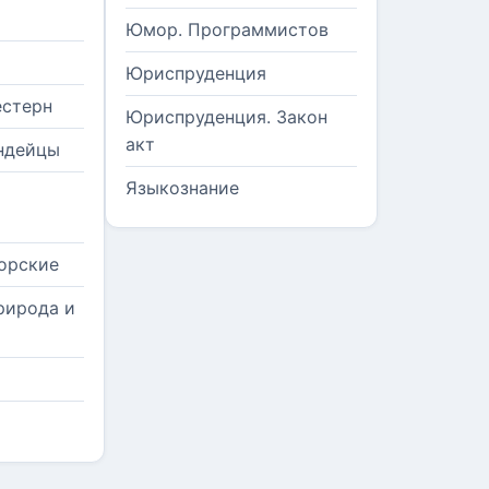
Юмор. Программистов
Юриспруденция
естерн
Юриспруденция. Закон
акт
ндейцы
Языкознание
орские
рирода и