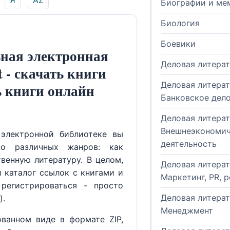
Я
AZ
Биографии и ме
Биология
Боевики
ная электронная
Деловая литера
t - скачать книги
Деловая литерат
ь книги онлайн
Банковское дел
Деловая литерат
Внешнеэкономич
электронной библиотеке вы
деятельность
но различных жанров: как
венную литературу. В целом,
Деловая литерат
й каталог ссылок с книгами и
Маркетинг, PR, 
регистрироваться - просто
Деловая литерат
).
Менеджмент
ованном виде в формате ZIP,