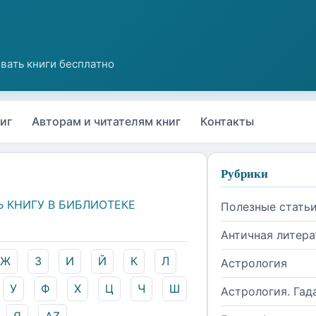
иг
Авторам и читателям книг
Контакты
Рубрики
Ь КНИГУ В БИБЛИОТЕКЕ
Полезные стать
Античная литера
Ж
З
И
Й
К
Л
Астрология
У
Ф
Х
Ц
Ч
Ш
Астрология. Гад