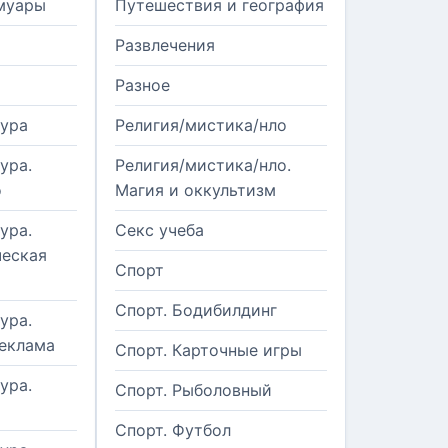
муары
Путешествия и география
Развлечения
Разное
тура
Религия/мистика/нло
ура.
Религия/мистика/нло.
о
Магия и оккультизм
ура.
Секс учеба
еская
Спорт
Спорт. Бодибилдинг
ура.
реклама
Спорт. Карточные игры
ура.
Спорт. Рыболовный
Спорт. Футбол