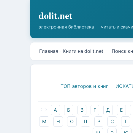
Главная - Книги на dolit.net
Поиск кн
ТОП авторов и книг
ИСКАТ
А
Б
В
Г
Д
Е
М
Н
О
П
Р
С
Т