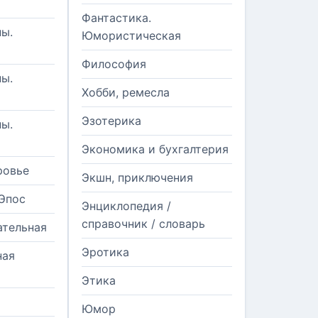
Фантастика.
ы.
Юмористическая
Философия
ы.
Хобби, ремесла
Эзотерика
ы.
Экономика и бухгалтерия
ровье
Экшн, приключения
Эпос
Энциклопедия /
справочник / словарь
ательная
Эротика
ная
Этика
Юмор