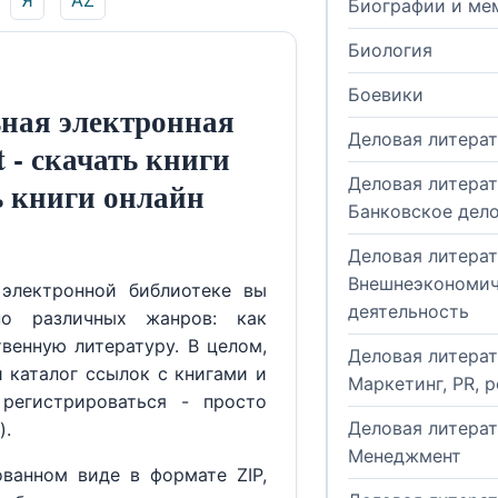
Я
AZ
Биографии и ме
Биология
Боевики
ная электронная
Деловая литера
t - скачать книги
Деловая литерат
ь книги онлайн
Банковское дел
Деловая литерат
Внешнеэкономич
электронной библиотеке вы
деятельность
но различных жанров: как
венную литературу. В целом,
Деловая литерат
й каталог ссылок с книгами и
Маркетинг, PR, 
регистрироваться - просто
Деловая литерат
).
Менеджмент
ованном виде в формате ZIP,