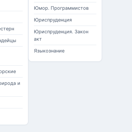
Юмор. Программистов
Юриспруденция
естерн
Юриспруденция. Закон
акт
ндейцы
Языкознание
орские
рирода и