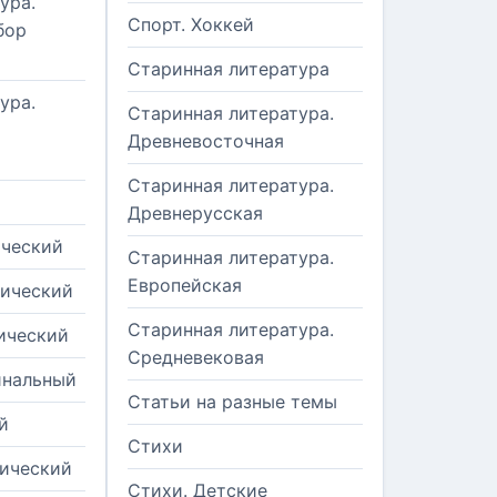
ура.
Спорт. Хоккей
бор
Старинная литература
ура.
Старинная литература.
Древневосточная
Старинная литература.
Древнерусская
ический
Старинная литература.
Европейская
рический
Старинная литература.
ический
Средневековая
инальный
Статьи на разные темы
й
Стихи
тический
Стихи. Детские