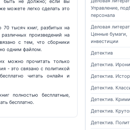
Деловая литерат
м быть не должно; если вы
Управление, под
кже можете легко сделать это
персонала
Деловая литерат
 70 тысяч книг, разбитых на
Ценные бумаги,
 различных произведений на
инвестиции
вязано с тем, что сборники
но одним файлом.
Детектив
их можно прочитать только
Детектив. Ирон
ия - это связано с политикой
бесплатно читать онлайн и
Детектив. Исто
Детектив. Класс
ниг полностью бесплатные,
Детектив. Крим
ать бесплатно.
Детектив. Круто
Детектив. Поли