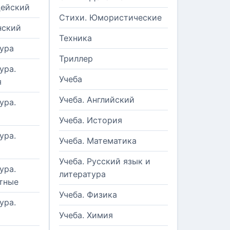
цейский
Стихи. Юмористические
нский
Техника
ура
Триллер
ура.
Учеба
я
Учеба. Английский
ура.
Учеба. История
ура.
Учеба. Математика
Учеба. Русский язык и
ура.
литература
тные
Учеба. Физика
ура.
Учеба. Химия