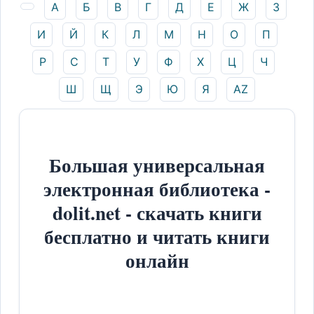
А
Б
В
Г
Д
Е
Ж
З
И
Й
К
Л
М
Н
О
П
Р
С
Т
У
Ф
Х
Ц
Ч
Ш
Щ
Э
Ю
Я
AZ
Большая универсальная
электронная библиотека -
dolit.net - скачать книги
бесплатно и читать книги
онлайн