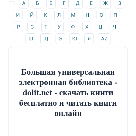
А
Б
В
Г
Д
Е
Ж
З
И
Й
К
Л
М
Н
О
П
Р
С
Т
У
Ф
Х
Ц
Ч
Ш
Щ
Э
Ю
Я
AZ
Большая универсальная
электронная библиотека -
dolit.net - скачать книги
бесплатно и читать книги
онлайн