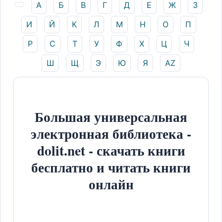
А
Б
В
Г
Д
Е
Ж
З
И
Й
К
Л
М
Н
О
П
Р
С
Т
У
Ф
Х
Ц
Ч
Ш
Щ
Э
Ю
Я
AZ
Большая универсальная
электронная библиотека -
dolit.net - скачать книги
бесплатно и читать книги
онлайн