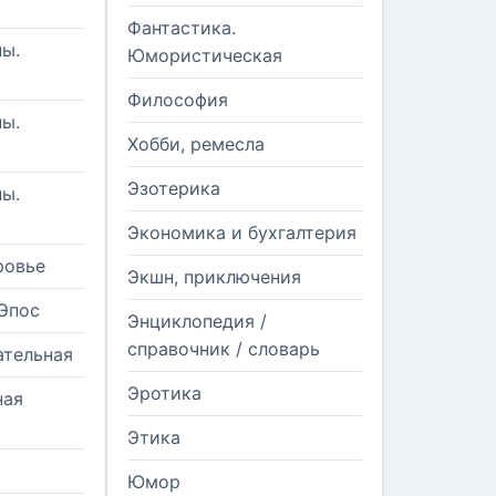
Фантастика.
ы.
Юмористическая
Философия
ы.
Хобби, ремесла
Эзотерика
ы.
Экономика и бухгалтерия
ровье
Экшн, приключения
Эпос
Энциклопедия /
справочник / словарь
ательная
Эротика
ная
Этика
Юмор