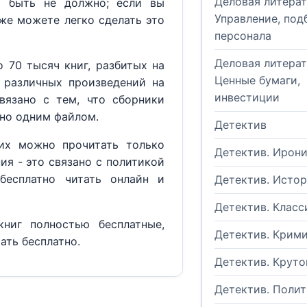
Деловая литерат
м быть не должно; если вы
Управление, под
кже можете легко сделать это
персонала
Деловая литерат
 70 тысяч книг, разбитых на
Ценные бумаги,
 различных произведений на
инвестиции
вязано с тем, что сборники
но одним файлом.
Детектив
их можно прочитать только
Детектив. Ирон
ия - это связано с политикой
бесплатно читать онлайн и
Детектив. Исто
Детектив. Класс
ниг полностью бесплатные,
Детектив. Крим
ать бесплатно.
Детектив. Круто
Детектив. Поли