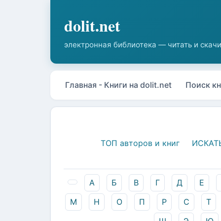
Главная - Книги на dolit.net
Поиск кн
ТОП авторов и книг
ИСКАТ
А
Б
В
Г
Д
Е
М
Н
О
П
Р
С
Т