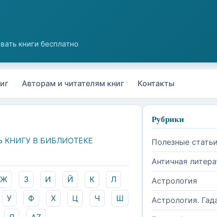
иг
Авторам и читателям книг
Контакты
Рубрики
Ь КНИГУ В БИБЛИОТЕКЕ
Полезные стать
Античная литера
Ж
З
И
Й
К
Л
Астрология
У
Ф
Х
Ц
Ч
Ш
Астрология. Гад