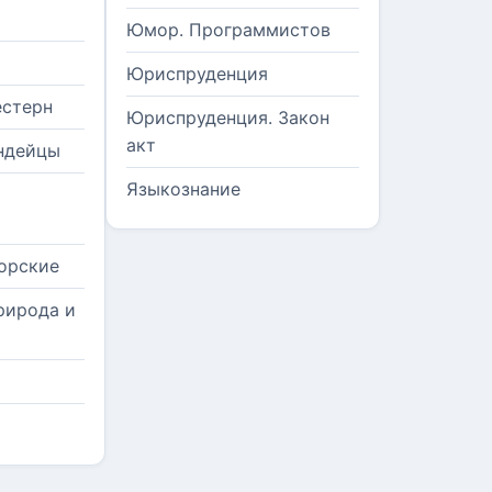
Юмор. Программистов
Юриспруденция
естерн
Юриспруденция. Закон
акт
ндейцы
Языкознание
орские
рирода и