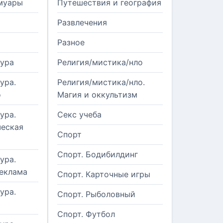
муары
Путешествия и география
Развлечения
Разное
тура
Религия/мистика/нло
ура.
Религия/мистика/нло.
о
Магия и оккультизм
ура.
Секс учеба
еская
Спорт
Спорт. Бодибилдинг
ура.
реклама
Спорт. Карточные игры
ура.
Спорт. Рыболовный
Спорт. Футбол