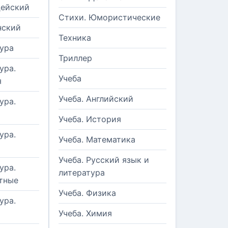
цейский
Стихи. Юмористические
нский
Техника
ура
Триллер
ура.
Учеба
я
Учеба. Английский
ура.
Учеба. История
ура.
Учеба. Математика
Учеба. Русский язык и
ура.
литература
тные
Учеба. Физика
ура.
Учеба. Химия