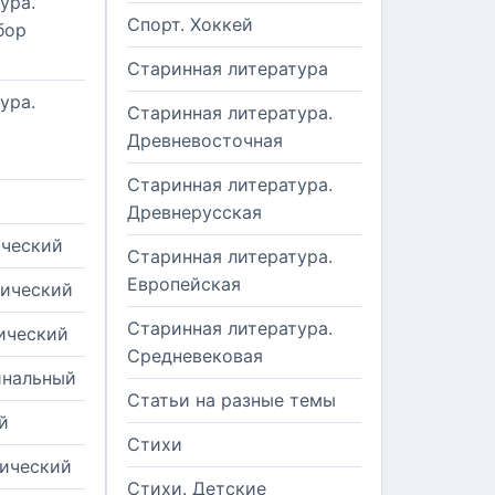
ура.
Спорт. Хоккей
бор
Старинная литература
ура.
Старинная литература.
Древневосточная
Старинная литература.
Древнерусская
ический
Старинная литература.
Европейская
рический
Старинная литература.
ический
Средневековая
инальный
Статьи на разные темы
й
Стихи
тический
Стихи. Детские