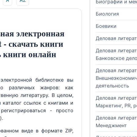
Я
AZ
Биографии и ме
Биология
Боевики
ная электронная
Деловая литера
t - скачать книги
Деловая литерат
ь книги онлайн
Банковское дел
Деловая литерат
Внешнеэкономич
электронной библиотеке вы
деятельность
но различных жанров: как
венную литературу. В целом,
Деловая литерат
й каталог ссылок с книгами и
Маркетинг, PR, 
регистрироваться - просто
Деловая литерат
).
Менеджмент
ованном виде в формате ZIP,