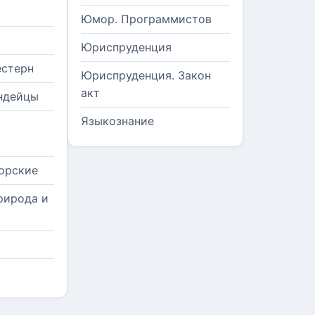
Юмор. Программистов
Юриспруденция
естерн
Юриспруденция. Закон
акт
ндейцы
Языкознание
орские
рирода и