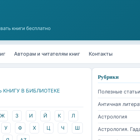
иг
Авторам и читателям книг
Контакты
Рубрики
Ь КНИГУ В БИБЛИОТЕКЕ
Полезные стать
Античная литера
Ж
З
И
Й
К
Л
Астрология
У
Ф
Х
Ц
Ч
Ш
Астрология. Гад