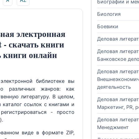
Я
AZ
Биографии и ме
Биология
Боевики
ная электронная
Деловая литера
t - скачать книги
Деловая литерат
ь книги онлайн
Банковское дел
Деловая литерат
Внешнеэкономич
электронной библиотеке вы
деятельность
но различных жанров: как
венную литературу. В целом,
Деловая литерат
й каталог ссылок с книгами и
Маркетинг, PR, 
регистрироваться - просто
Деловая литерат
).
Менеджмент
ованном виде в формате ZIP,