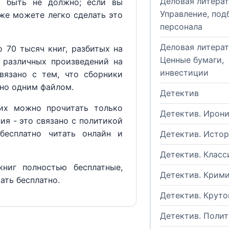
Деловая литерат
м быть не должно; если вы
Управление, под
кже можете легко сделать это
персонала
Деловая литерат
 70 тысяч книг, разбитых на
Ценные бумаги,
 различных произведений на
инвестиции
вязано с тем, что сборники
но одним файлом.
Детектив
их можно прочитать только
Детектив. Ирон
ия - это связано с политикой
бесплатно читать онлайн и
Детектив. Исто
Детектив. Класс
ниг полностью бесплатные,
Детектив. Крим
ать бесплатно.
Детектив. Круто
Детектив. Поли