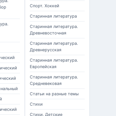
ура.
Спорт. Хоккей
бор
Старинная литература
ура.
Старинная литература.
Древневосточная
Старинная литература.
Древнерусская
ический
Старинная литература.
Европейская
рический
Старинная литература.
ический
Средневековая
инальный
Статьи на разные темы
й
Стихи
тический
Стихи. Детские