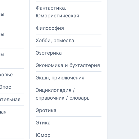
Фантастика.
ы.
Юмористическая
Философия
ы.
Хобби, ремесла
Эзотерика
ы.
Экономика и бухгалтерия
ровье
Экшн, приключения
Эпос
Энциклопедия /
справочник / словарь
ательная
Эротика
ная
Этика
Юмор