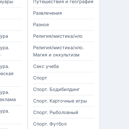
муары
Путешествия и география
Развлечения
Разное
тура
Религия/мистика/нло
ура.
Религия/мистика/нло.
о
Магия и оккультизм
ура.
Секс учеба
еская
Спорт
Спорт. Бодибилдинг
ура.
реклама
Спорт. Карточные игры
ура.
Спорт. Рыболовный
Спорт. Футбол