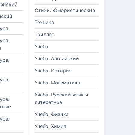
цейский
Стихи. Юмористические
нский
Техника
ура
Триллер
ура.
Учеба
я
Учеба. Английский
ура.
Учеба. История
ура.
Учеба. Математика
Учеба. Русский язык и
ура.
литература
тные
Учеба. Физика
ура.
Учеба. Химия