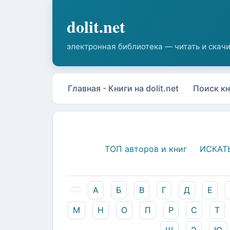
Главная - Книги на dolit.net
Поиск кн
ТОП авторов и книг
ИСКАТ
А
Б
В
Г
Д
Е
М
Н
О
П
Р
С
Т