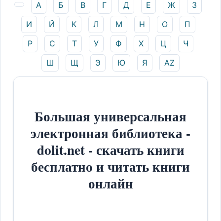
А
Б
В
Г
Д
Е
Ж
З
И
Й
К
Л
М
Н
О
П
Р
С
Т
У
Ф
Х
Ц
Ч
Ш
Щ
Э
Ю
Я
AZ
Большая универсальная
электронная библиотека -
dolit.net - скачать книги
бесплатно и читать книги
онлайн