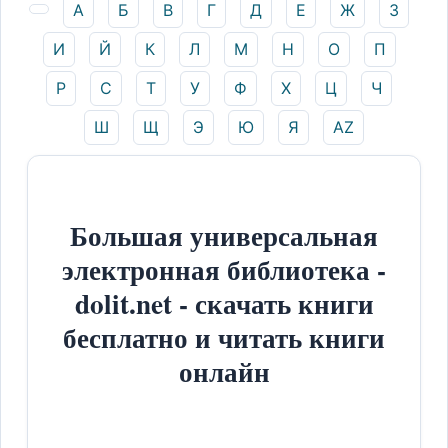
А
Б
В
Г
Д
Е
Ж
З
И
Й
К
Л
М
Н
О
П
Р
С
Т
У
Ф
Х
Ц
Ч
Ш
Щ
Э
Ю
Я
AZ
Большая универсальная
электронная библиотека -
dolit.net - скачать книги
бесплатно и читать книги
онлайн