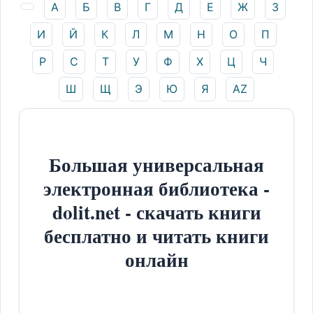
А
Б
В
Г
Д
Е
Ж
З
И
Й
К
Л
М
Н
О
П
Р
С
Т
У
Ф
Х
Ц
Ч
Ш
Щ
Э
Ю
Я
AZ
Большая универсальная
электронная библиотека -
dolit.net - скачать книги
бесплатно и читать книги
онлайн