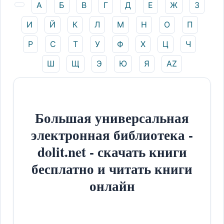
А
Б
В
Г
Д
Е
Ж
З
И
Й
К
Л
М
Н
О
П
Р
С
Т
У
Ф
Х
Ц
Ч
Ш
Щ
Э
Ю
Я
AZ
Большая универсальная
электронная библиотека -
dolit.net - скачать книги
бесплатно и читать книги
онлайн