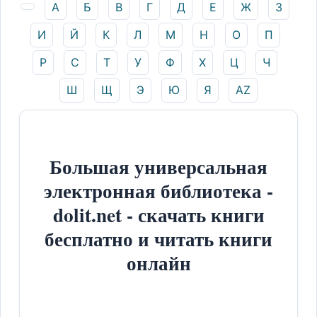
А
Б
В
Г
Д
Е
Ж
З
И
Й
К
Л
М
Н
О
П
Р
С
Т
У
Ф
Х
Ц
Ч
Ш
Щ
Э
Ю
Я
AZ
Большая универсальная
электронная библиотека -
dolit.net - скачать книги
бесплатно и читать книги
онлайн