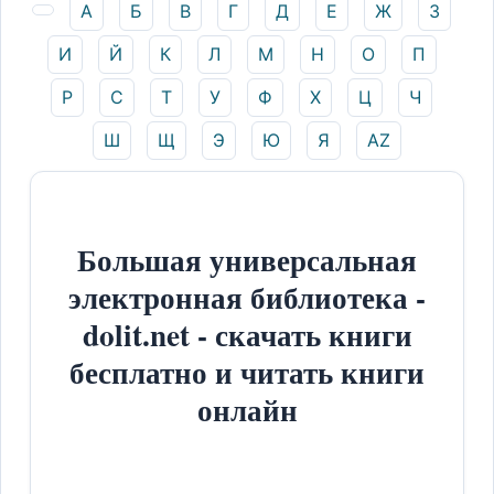
А
Б
В
Г
Д
Е
Ж
З
И
Й
К
Л
М
Н
О
П
Р
С
Т
У
Ф
Х
Ц
Ч
Ш
Щ
Э
Ю
Я
AZ
Большая универсальная
электронная библиотека -
dolit.net - скачать книги
бесплатно и читать книги
онлайн