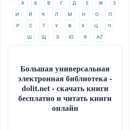
А
Б
В
Г
Д
Е
Ж
З
И
Й
К
Л
М
Н
О
П
Р
С
Т
У
Ф
Х
Ц
Ч
Ш
Щ
Э
Ю
Я
AZ
Большая универсальная
электронная библиотека -
dolit.net - скачать книги
бесплатно и читать книги
онлайн